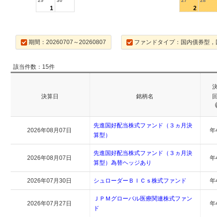
29
30
27
28
1
2
期間：20260707～20260807
ファンドタイプ：国内債券型，
該当件数：15件
決算日
銘柄名
先進国好配当株式ファンド（３ヵ月決
2026年08月07日
年
算型）
先進国好配当株式ファンド（３ヵ月決
2026年08月07日
年
算型）為替ヘッジあり
2026年07月30日
シュローダーＢＩＣｓ株式ファンド
年
ＪＰＭグローバル医療関連株式ファン
2026年07月27日
年
ド