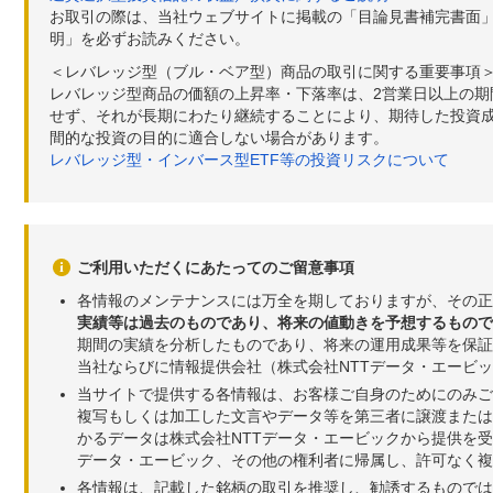
お取引の際は、当社ウェブサイトに掲載の「目論見書補完書面
明」を必ずお読みください。
＜レバレッジ型（ブル・ベア型）商品の取引に関する重要事項
レバレッジ型商品の価額の上昇率・下落率は、2営業日以上の
せず、それが長期にわたり継続することにより、期待した投資成
間的な投資の目的に適合しない場合があります。
レバレッジ型・インバース型ETF等の投資リスクについて
ご利用いただくにあたってのご留意事項
各情報のメンテナンスには万全を期しておりますが、その正
実績等は過去のものであり、将来の値動きを予想するもので
期間の実績を分析したものであり、将来の運用成果等を保証
当社ならびに情報提供会社（株式会社NTTデータ・エービ
当サイトで提供する各情報は、お客様ご自身のためにのみご
複写もしくは加工した文言やデータ等を第三者に譲渡または
かるデータは株式会社NTTデータ・エービックから提供を
データ・エービック、その他の権利者に帰属し、許可なく
各情報は、記載した銘柄の取引を推奨し、勧誘するものでは