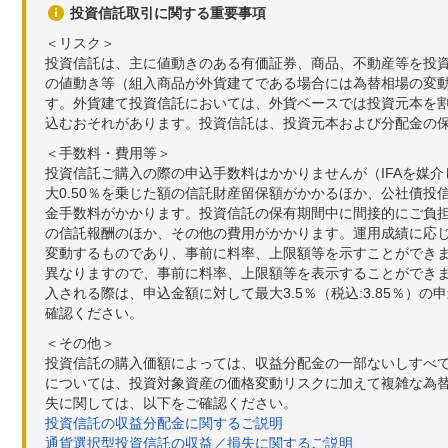
投資信託取引に関する重要事項
＜リスク＞
投資信託は、主に値動きのある有価証券、商品、不動産等を投
の値動き等（組入商品が外貨建てである場合には為替相場の変
す。外貨建て投資信託においては、外貨ベースでは投資元本を
込むおそれがあります。投資信託は、投資元本および分配金の
＜手数料・費用等＞
投資信託ご購入の際の申込手数料はかかりませんが（IFAを媒
大0.50％を乗じた額の信託財産留保額がかかるほか、公社債投
金手数料がかかります。投資信託の保有期間中に間接的にご負担い
の信託報酬のほか、その他の費用がかかります。運用成績に応
変動するものであり、事前に料率、上限額等を示すことができ
異なりますので、事前に料率、上限額等を表示することができませ
入される際は、申込金額に対して最大3.5％（税込:3.85％
確認ください。
＜その他＞
投資信託の購入価額によっては、収益分配金の一部ないしすべ
については、投資対象資産の価格変動リスクに加えて複雑な為
失に関しては、以下をご確認ください。
投資信託の収益分配金に関するご説明
通貨選択型投資信託の収益／損失に関するご説明