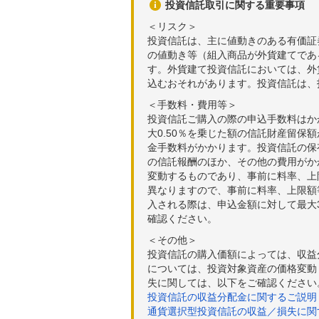
投資信託取引に関する重要事項
＜リスク＞
投資信託は、主に値動きのある有価証
の値動き等（組入商品が外貨建てであ
す。外貨建て投資信託においては、外
込むおそれがあります。投資信託は、
＜手数料・費用等＞
投資信託ご購入の際の申込手数料はか
大0.50％を乗じた額の信託財産留保
金手数料がかかります。投資信託の保有
の信託報酬のほか、その他の費用がか
変動するものであり、事前に料率、上
異なりますので、事前に料率、上限額
入される際は、申込金額に対して最大3
確認ください。
＜その他＞
投資信託の購入価額によっては、収益
については、投資対象資産の価格変動
失に関しては、以下をご確認ください
投資信託の収益分配金に関するご説明
通貨選択型投資信託の収益／損失に関