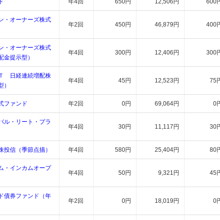
ド
年4回
650円
12,506円
600
ン・オーナーズ株式
年2回
450円
46,879円
400
ン・オーナーズ株式
年4回
300円
12,406円
300
配金提示型）
Ｔ 日経連続増配株
年4回
45円
12,523円
75
型）
式ファンド
年2回
0円
69,064円
0
バル・リート・プラ
年4回
30円
11,117円
30
株投信（季節点描）
年4回
580円
25,404円
80
ム・インカムオープ
年4回
50円
9,321円
45
ド債券ファンド（年
年2回
0円
18,019円
0