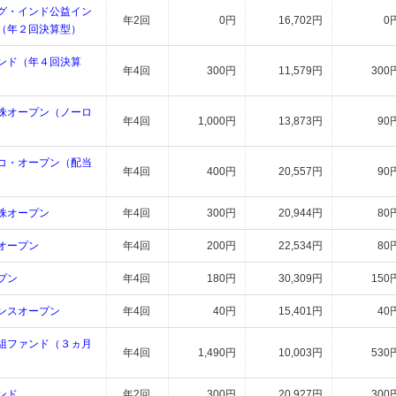
グ・インド公益イン
年2回
0円
16,702円
0
（年２回決算型）
ンド（年４回決算
年4回
300円
11,579円
300
株オープン（ノーロ
年4回
1,000円
13,873円
90
コ・オープン（配当
年4回
400円
20,557円
90
株オープン
年4回
300円
20,944円
80
オープン
年4回
200円
22,534円
80
プン
年4回
180円
30,309円
150
ンスオープン
年4回
40円
15,401円
40
組ファンド（３ヵ月
年4回
1,490円
10,003円
530
ンド
年2回
300円
20,927円
300