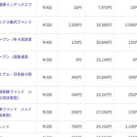
債券インデックスフ
年4回
10円
7,970円
10
ィクス株式ファンド
年2回
2,500円
10,385円
2,000
ープン（年４回決算
年4回
120円
20,846円
120
ープン（資産成長
年2回
0円
23,128円
0
ミアム・日本超小型
年2回
300円
32,849円
300
成長株ファンド ジ
年2回
240円
23,337円
250
２回決算型）
株ファンド ジェイ
年2回
230円
27,534円
170
決算型）
レント
年2回
700円
24,210円
1,100