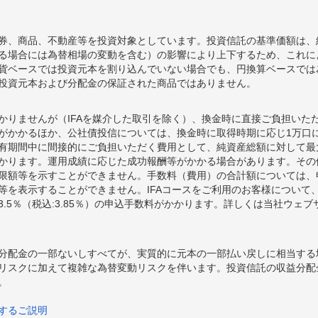
券、商品、不動産等を投資対象としています。投資信託の基準価額は、
る場合には為替相場の変動を含む）の影響により上下するため、これに
貨ベースでは投資元本を割り込んでいない場合でも、円換算ベースでは
投資元本および分配金の保証された商品ではありません。
かりませんが（IFAを媒介した取引を除く）、換金時に直接ご負担いた
額がかかるほか、公社債投信については、換金時に取得時期に応じ1万口に
期間中に間接的にご負担いただく費用として、純資産総額に対して最大年率
かります。運用成績に応じた成功報酬等がかかる場合があります。その
限額等を示すことができません。手数料（費用）の合計額については、
等を表示することができません。IFAコースをご利用のお客様について、
.5％（税込:3.85％）の申込手数料がかかります。詳しくは当社ウェ
分配金の一部ないしすべてが、実質的に元本の一部払い戻しに相当する
リスクに加えて複雑な為替変動リスクを伴います。投資信託の収益分配
。
するご説明