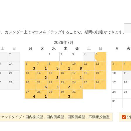
す。カレンダー上でマウスをドラッグすることで、期間の指定ができます。
2026年7月
土
日
月
火
水
木
金
土
日
月
火
7
1
2
3
4
5
3
14
6
7
8
9
10
11
12
3
4
3
1
5
1
8
0
21
13
14
15
16
17
18
19
10
11
2
3
1
7
28
20
21
22
23
24
25
26
17
18
6
3
2
1
27
28
29
30
31
24
25
4
1
3
31
ファンドタイプ：国内株式型，国内債券型，国際債券型，不動産投信型
分