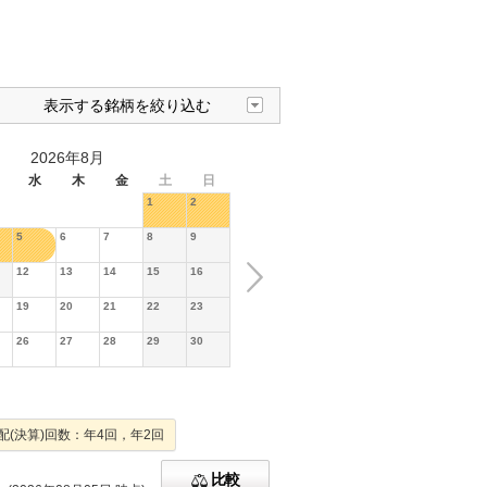
表示する銘柄を絞り込む
2026年8月
水
木
金
土
日
1
2
5
6
7
8
9
12
13
14
15
16
19
20
21
22
23
26
27
28
29
30
配(決算)回数：年4回，年2回
比較