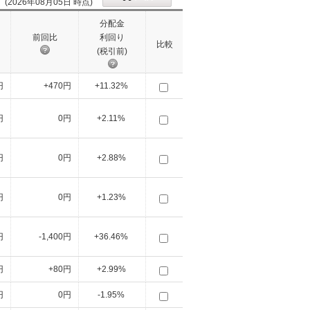
(2026年08月05日 時点)
分配金
前回比
利回り
比較
(税引前)
円
+470円
+11.32%
円
0円
+2.11%
円
0円
+2.88%
円
0円
+1.23%
円
-1,400円
+36.46%
円
+80円
+2.99%
円
0円
-1.95%