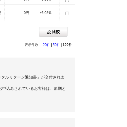
円
0円
+3.08%
比較
表示件数:
20件
|
50件
|
100件
ータルリターン通知書」が交付されま
お申込みされているお客様は、原則と