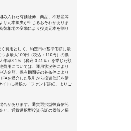
組み入れた有価証券、商品、不動産等
より元本損失が生じるおそれがありま
為替相場の変動により投資元本を割り
だく費用として、約定日の基準価額に最
つき最大100円（税込：110円）の換
3.1％（税込:3.41％）を乗じた額
他費用については、運用状況等により
申込金額、保有期間等の各条件により
IFAを媒介した取引から投資信託を購
ブサイトに掲載の「ファンド詳細」よりご
場合があります。通貨選択型投資信託
金と、通貨選択型投資信託の収益／損