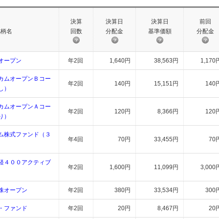
決算
決算日
決算日
前回
銘柄名
回数
分配金
基準価額
分配金
オープン
年2回
1,640円
38,563円
1,170
カムオープンＢコー
年2回
140円
15,151円
140
し）
カムオープンＡコー
年2回
120円
8,366円
120
り）
ム株式ファンド（３
年4回
70円
33,455円
70
経４００アクティブ
年2回
1,600円
11,099円
3,000
株オープン
年2回
380円
33,534円
300
・ファンド
年2回
20円
8,467円
20