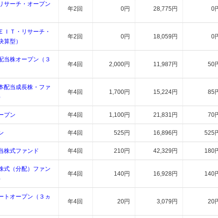
リサーチ・オープン
年2回
0円
28,775円
0
ＥＩＴ・リサーチ・
年2回
0円
18,059円
0
決算型）
配当株オープン（３
年4回
2,000円
11,987円
50
本配当成長株・ファ
年4回
1,700円
15,224円
85
）
ープン
年4回
1,100円
21,831円
70
ン
年4回
525円
16,896円
525
当株式ファンド
年4回
210円
42,329円
180
株式（分配）ファン
年4回
140円
16,928円
140
）
ートオープン（３ヵ
年4回
20円
3,079円
20