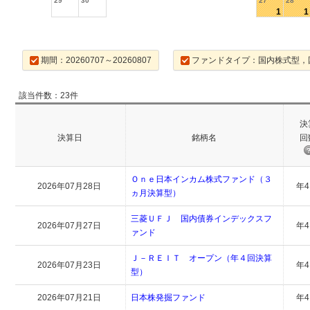
29
30
27
28
1
1
期間：20260707～20260807
ファンドタイプ：国内株式型，
該当件数：23件
決
決算日
銘柄名
回
Ｏｎｅ日本インカム株式ファンド（３
2026年07月28日
年
ヵ月決算型）
三菱ＵＦＪ 国内債券インデックスフ
2026年07月27日
年
ァンド
Ｊ－ＲＥＩＴ オープン（年４回決算
2026年07月23日
年
型）
2026年07月21日
日本株発掘ファンド
年