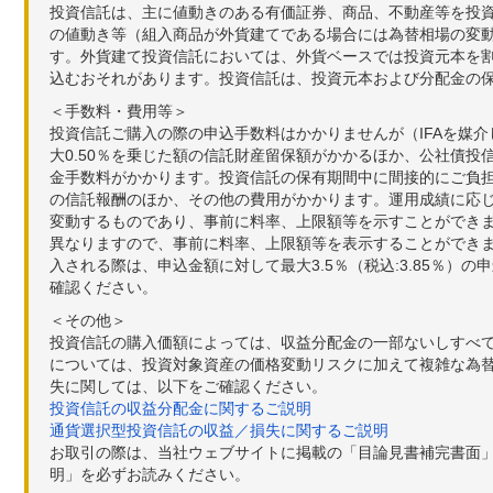
投資信託は、主に値動きのある有価証券、商品、不動産等を投
の値動き等（組入商品が外貨建てである場合には為替相場の変
す。外貨建て投資信託においては、外貨ベースでは投資元本を
込むおそれがあります。投資信託は、投資元本および分配金の
＜手数料・費用等＞
投資信託ご購入の際の申込手数料はかかりませんが（IFAを媒
大0.50％を乗じた額の信託財産留保額がかかるほか、公社債投
金手数料がかかります。投資信託の保有期間中に間接的にご負担い
の信託報酬のほか、その他の費用がかかります。運用成績に応
変動するものであり、事前に料率、上限額等を示すことができ
異なりますので、事前に料率、上限額等を表示することができませ
入される際は、申込金額に対して最大3.5％（税込:3.85％
確認ください。
＜その他＞
投資信託の購入価額によっては、収益分配金の一部ないしすべ
については、投資対象資産の価格変動リスクに加えて複雑な為
失に関しては、以下をご確認ください。
投資信託の収益分配金に関するご説明
通貨選択型投資信託の収益／損失に関するご説明
お取引の際は、当社ウェブサイトに掲載の「目論見書補完書面
明」を必ずお読みください。