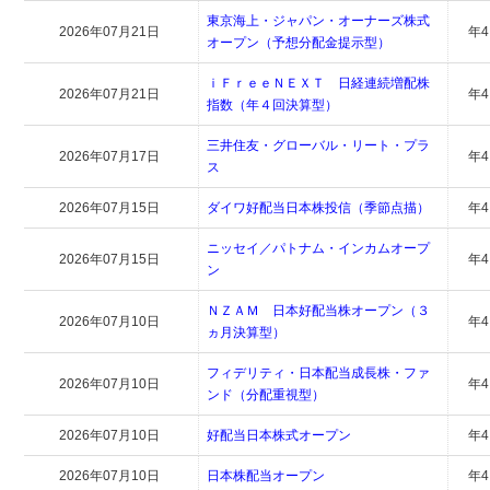
東京海上・ジャパン・オーナーズ株式
2026年07月21日
年
オープン（予想分配金提示型）
ｉＦｒｅｅＮＥＸＴ 日経連続増配株
2026年07月21日
年
指数（年４回決算型）
三井住友・グローバル・リート・プラ
2026年07月17日
年
ス
2026年07月15日
ダイワ好配当日本株投信（季節点描）
年
ニッセイ／パトナム・インカムオープ
2026年07月15日
年
ン
ＮＺＡＭ 日本好配当株オープン（３
2026年07月10日
年
ヵ月決算型）
フィデリティ・日本配当成長株・ファ
2026年07月10日
年
ンド（分配重視型）
2026年07月10日
好配当日本株式オープン
年
2026年07月10日
日本株配当オープン
年