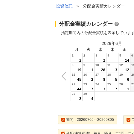
投資信託
＞
分配金実績カレンダー
分配金実績カレンダー
指定期間内の分配金実績を表示していま
2026年6月
月
火
水
木
金
1
2
3
4
5
6
2
2
14
8
9
10
11
12
1
19
1
28
3
12
15
16
17
18
19
2
45
2
8
5
6
22
23
24
25
26
2
44
7
3
7
1
29
30
2
4
期間：20260705～20260805
分配(決算)回数：毎月，隔月，年4回，年2