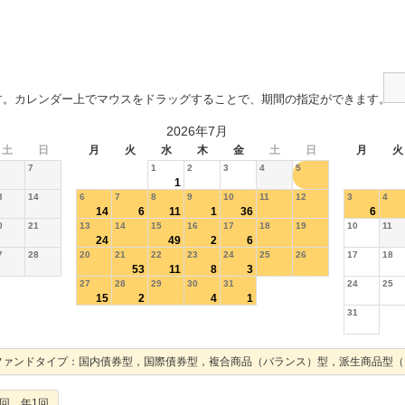
す。カレンダー上でマウスをドラッグすることで、期間の指定ができます。
2026年7月
土
日
月
火
水
木
金
土
日
月
火
7
1
2
3
4
5
1
3
14
6
7
8
9
10
11
12
3
4
14
6
11
1
36
6
0
21
13
14
15
16
17
18
19
10
11
24
49
2
6
7
28
20
21
22
23
24
25
26
17
18
53
11
8
3
27
28
29
30
31
24
25
15
2
4
1
31
ファンドタイプ：国内債券型，国際債券型，複合商品（バランス）型，派生商品型（
回，年1回