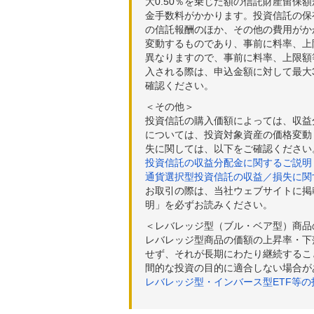
大0.50％を乗じた額の信託財産留保
金手数料がかかります。投資信託の保有
の信託報酬のほか、その他の費用がか
変動するものであり、事前に料率、上
異なりますので、事前に料率、上限額
入される際は、申込金額に対して最大3
確認ください。
＜その他＞
投資信託の購入価額によっては、収益
については、投資対象資産の価格変動
失に関しては、以下をご確認ください
投資信託の収益分配金に関するご説明
通貨選択型投資信託の収益／損失に関
お取引の際は、当社ウェブサイトに掲
明」を必ずお読みください。
＜レバレッジ型（ブル・ベア型）商品
レバレッジ型商品の価額の上昇率・下
せず、それが長期にわたり継続するこ
間的な投資の目的に適合しない場合が
レバレッジ型・インバース型ETF等