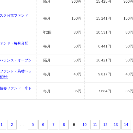
隔月
300円
15,425円
300
スク分散ファンド
毎月
150円
15,241円
150
年2回
80円
10,531円
80
ァンド（毎月分配
毎月
50円
6,441円
50
バランス・オープン
隔月
50円
16,421円
50
ファンド＜為替ヘッ
毎月
40円
9,817円
40
配型）
債券ファンド 米ド
毎月
35円
7,684円
35
1
2
…
5
6
7
8
9
10
11
12
13
14