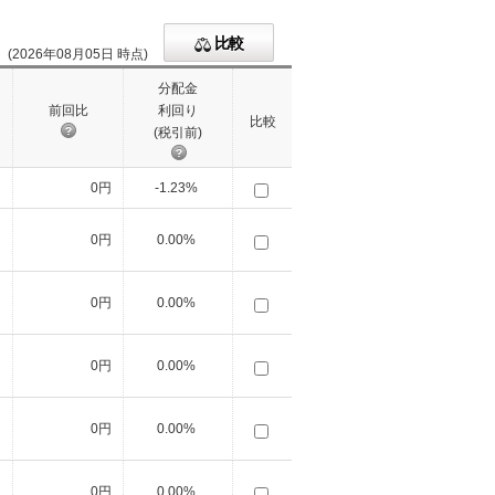
比較
(2026年08月05日 時点)
分配金
前回比
利回り
比較
(税引前)
円
0円
-1.23%
円
0円
0.00%
円
0円
0.00%
円
0円
0.00%
円
0円
0.00%
円
0円
0.00%