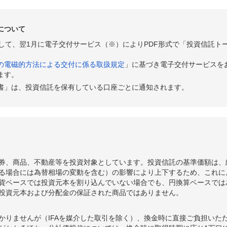
について
として、翌1月に電子交付サービス（※）によりPDF形式で「投資信託ト
の電磁的方法による交付に係る取扱規定
」に基づき電子交付サービスを
ます。
書」は、投資信託を保有している口座ごとに通知されます。
券、商品、不動産等を投資対象としています。投資信託の基準価額は、
る場合には為替相場の変動を含む）の影響により上下するため、これに
貨ベースでは投資元本を割り込んでいない場合でも、円換算ベースでは
投資元本および分配金の保証された商品ではありません。
かりませんが（IFAを媒介した取引を除く）、換金時に直接ご負担いた