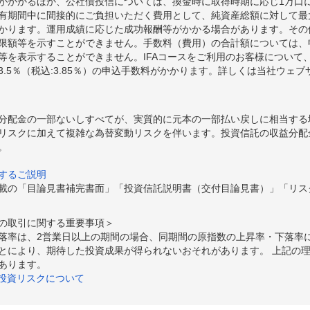
額がかかるほか、公社債投信については、換金時に取得時期に応じ1万口に
期間中に間接的にご負担いただく費用として、純資産総額に対して最大年率
かります。運用成績に応じた成功報酬等がかかる場合があります。その
限額等を示すことができません。手数料（費用）の合計額については、
等を表示することができません。IFAコースをご利用のお客様について、
.5％（税込:3.85％）の申込手数料がかかります。詳しくは当社ウェ
分配金の一部ないしすべてが、実質的に元本の一部払い戻しに相当する
リスクに加えて複雑な為替変動リスクを伴います。投資信託の収益分配
。
するご説明
載の「目論見書補完書面」「投資信託説明書（交付目論見書）」「リス
の取引に関する重要事項＞
落率は、2営業日以上の期間の場合、同期間の原指数の上昇率・下落率
とにより、期待した投資成果が得られないおそれがあります。 上記の
あります。
の投資リスクについて