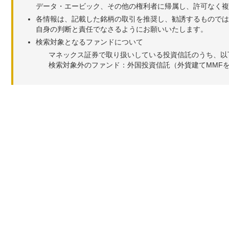
データ・エービック、その他の権利者に帰属し、許可なく
各情報は、記載した銘柄の取引を推奨し、勧誘するものでは
自身の判断と責任でなさるようにお願いいたします。
検索対象となるファンドについて
マネックス証券で取り扱いしている投資信託のうち、以
検索対象外のファンド：外国投資信託（外貨建てMMF