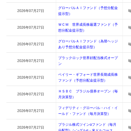
グローバルＡＩファンド（予想分配金
2026年07月27日
提示型）
ＷＣＭ 世界成長株厳選ファンド（予
2026年07月27日
想分配金提示型）
グローバルＡＩファンド（為替ヘッジ
2026年07月27日
あり予想分配金提示型）
ブラックロック世界好配当株式オープ
2026年07月27日
ン
ベイリー・ギフォード世界長期成長株
2026年07月27日
ファンド（予想分配金提示型）
ＨＳＢＣ ブラジル債券オープン（毎
2026年07月27日
月決算型）
フィデリティ・グローバル・ハイ・イ
2026年07月27日
ールド・ファンド（毎月決算型）
ブラジル株式ツインαファンド（毎月
2026年07月27日
分配型）シングルα・米ドルコース