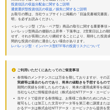
投資信託の収益分配金に関するご説明
通貨選択型投資信託の収益／損失に関するご説明
お取引の際は、当社ウェブサイトに掲載の「目論見書補完書面
明」を必ずお読みください。
＜レバレッジ型（ブル・ベア型）商品の取引に関する重要事項
レバレッジ型商品の価額の上昇率・下落率は、2営業日以上の
せず、それが長期にわたり継続することにより、期待した投資成
間的な投資の目的に適合しない場合があります。
レバレッジ型・インバース型ETF等の投資リスクについて
ご利用いただくにあたってのご留意事項
各情報のメンテナンスには万全を期しておりますが、その正
実績等は過去のものであり、将来の値動きを予想するもので
期間の実績を分析したものであり、将来の運用成果等を保証
当社ならびに情報提供会社（株式会社NTTデータ・エービ
当サイトで提供する各情報は、お客様ご自身のためにのみご
複写もしくは加工した文言やデータ等を第三者に譲渡または
かるデータは株式会社NTTデータ・エービックから提供を