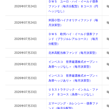
ＤＷＳ ユーロ・ハイ・イールド債券
2026年07月24日
ファンド（毎月分配型）Ｂコース（円
ヘッジなし）
米国小型ハイクオリティファンド（毎
2026年07月24日
月決算型）
ＤＷＳ 欧州ハイ・イールド債券ファ
2026年07月24日
ンド（ブラジルレアルコース）（毎月
分配型）
2026年07月23日
北米高配当株ファンド（毎月決算型）
インベスコ 世界厳選株式オープン＜
2026年07月23日
為替ヘッジなし＞（毎月決算型）
インベスコ 世界厳選株式オープン＜
2026年07月23日
為替ヘッジあり＞（毎月決算型）
ＵＳストラテジック・インカム・ファ
2026年07月23日
ンド Ｂコース（為替ヘッジなし）
エマージング・カレンシー・債券ファ
2026年07月23日
ンド（毎月分配型）