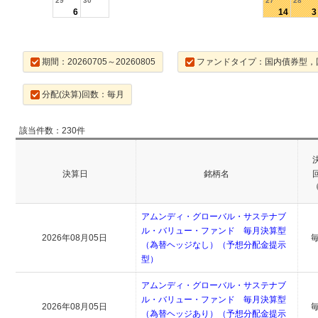
29
30
27
28
6
14
3
期間：20260705～20260805
ファンドタイプ：国内債券型，
分配(決算)回数：毎月
該当件数：230件
決算日
銘柄名
アムンディ・グローバル・サステナブ
ル・バリュー・ファンド 毎月決算型
2026年08月05日
（為替ヘッジなし）（予想分配金提示
型）
アムンディ・グローバル・サステナブ
ル・バリュー・ファンド 毎月決算型
2026年08月05日
（為替ヘッジあり）（予想分配金提示