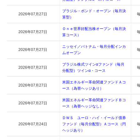
ブラジル・ボンド・オープン（毎月決
2026年07月27日
算型）
Ｏｎｅ世界好配当株オープン（毎月決
2026年07月27日
算コース）
ニッセイ／パトナム・毎月分配インカ
2026年07月27日
ムオープン
ブラジル株式ツインαファンド（毎月
2026年07月27日
分配型）ツインα・コース
米国エネルギー革命関連ファンドＡコ
2026年07月27日
ース（為替ヘッジあり）
米国エネルギー革命関連ファンドＢコ
2026年07月27日
ース（為替ヘッジなし）
ＤＷＳ ユーロ・ハイ・イールド債券
2026年07月24日
ファンド（毎月分配型）Ａコース（円
ヘッジあり）