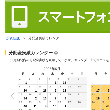
投資信託
＞
分配金実績カレンダー
分配金実績カレンダー
指定期間内の分配金実績を表示しています。カレンダー上でマウスを
2026年6月
月
火
水
木
金
土
日
月
火
1
2
3
4
5
6
7
1
1
13
8
9
10
11
12
13
14
6
7
20
1
28
2
12
17
9
15
16
17
18
19
20
21
13
14
34
2
13
7
3
19
3
22
23
24
25
26
27
28
20
21
46
11
4
10
1
48