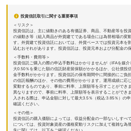
投資信託取引に関する重要事項
＜リスク＞
投資信託は、主に値動きのある有価証券、商品、不動産等を投
の値動き等（組入商品が外貨建てである場合には為替相場の変
す。外貨建て投資信託においては、外貨ベースでは投資元本を
込むおそれがあります。投資信託は、投資元本および分配金の
＜手数料・費用等＞
投資信託ご購入の際の申込手数料はかかりませんが（IFAを媒
大0.50％を乗じた額の信託財産留保額がかかるほか、公社債投
金手数料がかかります。投資信託の保有期間中に間接的にご負担い
の信託報酬のほか、その他の費用がかかります。運用成績に応
変動するものであり、事前に料率、上限額等を示すことができ
異なりますので、事前に料率、上限額等を表示することができませ
入される際は、申込金額に対して最大3.5％（税込:3.85％
確認ください。
＜その他＞
投資信託の購入価額によっては、収益分配金の一部ないしすべ
については、投資対象資産の価格変動リスクに加えて複雑な為
失に関しては、以下をご確認ください。