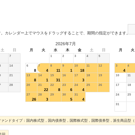
す。カレンダー上でマウスをドラッグすることで、期間の指定ができます。
2026年7月
土
日
月
火
水
木
金
土
日
月
火
7
1
2
3
4
5
3
14
6
7
8
9
10
11
12
3
4
8
4
11
1
18
4
0
21
13
14
15
16
17
18
19
10
11
8
1
31
3
7
28
20
21
22
23
24
25
26
17
18
22
8
6
4
27
28
29
30
31
24
25
26
3
5
4
31
ファンドタイプ：国内株式型，国内債券型，国際株式型，国際債券型，派生商品型（
1回