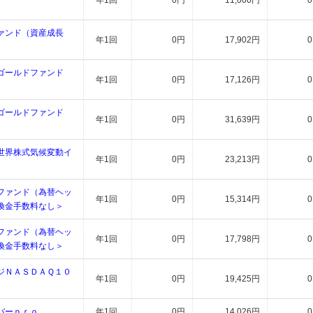
年1回
0円
11,060円
ァンド（資産成長
年1回
0円
17,902円
ゴールドファンド
年1回
0円
17,126円
）
ゴールドファンド
年1回
0円
31,639円
）
世界株式気候変動イ
年1回
0円
23,213円
ファンド（為替ヘッ
年1回
0円
15,314円
換金手数料なし＞
ファンド（為替ヘッ
年1回
0円
17,798円
換金手数料なし＞
ジＮＡＳＤＡＱ１０
年1回
0円
19,425円
バーｐｒｏ
年1回
0円
14,026円