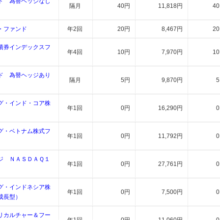
ド 為替ヘッジなし
隔月
40円
11,818円
4
・ファンド
年2回
20円
8,467円
2
債券インデックスフ
年4回
10円
7,970円
1
ド 為替ヘッジあり
隔月
5円
9,870円
グ・インド・コア株
年1回
0円
16,290円
グ・ベトナム株式フ
年1回
0円
11,792円
ジ ＮＡＳＤＡＱ１
年1回
0円
27,761円
グ・インドネシア株
年1回
0円
7,500円
成長型）
リカルチャー＆フー