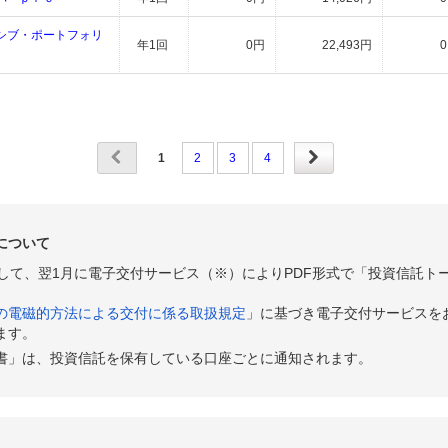
シブ・ポートフォリ
年1回
0円
22,493円
1
2
3
4
について
として、翌1月に電子交付サービス（※）によりPDF形式で「投資信託ト
の電磁的方法による交付に係る取扱規定
」に基づき電子交付サービスを
ます。
書」は、投資信託を保有している口座ごとに通知されます。