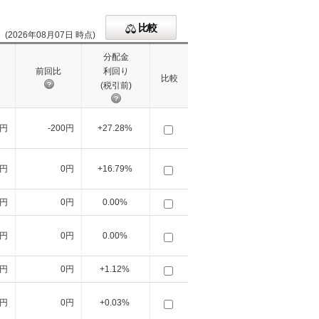
比較
(2026年08月07日 時点)
分配金
前回比
利回り
比較
(税引前)
0円
-200円
+27.28%
5円
0円
+16.79%
0円
0円
0.00%
0円
0円
0.00%
0円
0円
+1.12%
0円
0円
+0.03%