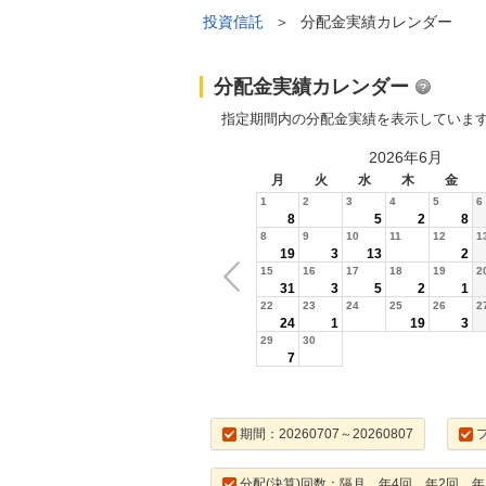
投資信託
＞
分配金実績カレンダー
分配金実績カレンダー
指定期間内の分配金実績を表示していま
2026年6月
月
火
水
木
金
1
2
3
4
5
6
8
5
2
8
8
9
10
11
12
1
19
3
13
2
15
16
17
18
19
2
31
3
5
2
1
22
23
24
25
26
2
24
1
19
3
29
30
7
期間：20260707～20260807
分配(決算)回数：隔月，年4回，年2回，年