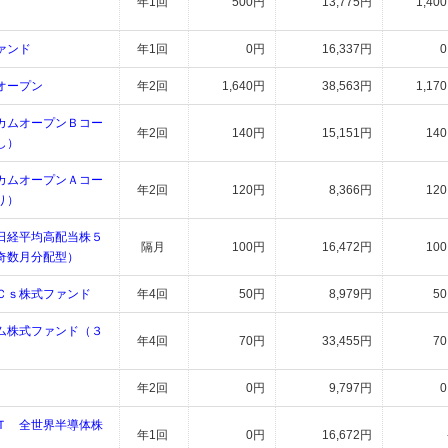
年1回
500円
13,775円
1,40
ァンド
年1回
0円
16,337円
オープン
年2回
1,640円
38,563円
1,17
カムオープンＢコー
年2回
140円
15,151円
14
し）
カムオープンＡコー
年2回
120円
8,366円
12
り）
日経平均高配当株５
隔月
100円
16,472円
10
奇数月分配型）
Ｃｓ株式ファンド
年4回
50円
8,979円
5
ム株式ファンド（３
年4回
70円
33,455円
7
年2回
0円
9,797円
Ｔ 全世界半導体株
年1回
0円
16,672円