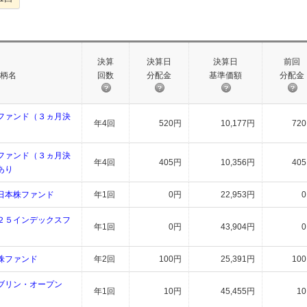
決算
決算日
決算日
前回
柄名
回数
分配金
基準価額
分配金
ファンド（３ヵ月決
年4回
520円
10,177円
72
ファンド（３ヵ月決
年4回
405円
10,356円
40
あり
日本株ファンド
年1回
0円
22,953円
２５インデックスフ
年1回
0円
43,904円
株ファンド
年2回
100円
25,391円
10
ブリン・オープン
年1回
10円
45,455円
1