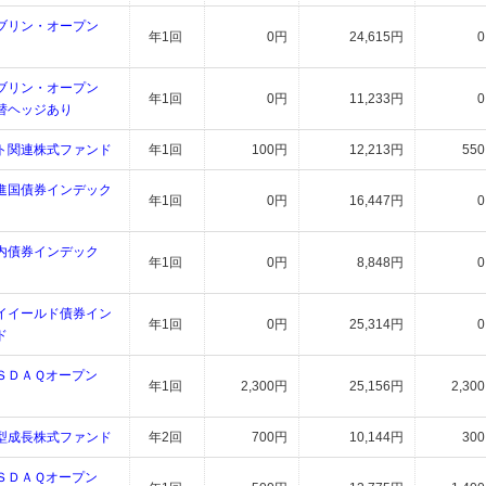
ブリン・オープン
年1回
0円
24,615円
ブリン・オープン
年1回
0円
11,233円
替ヘッジあり
ト関連株式ファンド
年1回
100円
12,213円
55
進国債券インデック
年1回
0円
16,447円
内債券インデック
年1回
0円
8,848円
イイールド債券イン
年1回
0円
25,314円
ド
ＡＳＤＡＱオープン
年1回
2,300円
25,156円
2,30
型成長株式ファンド
年2回
700円
10,144円
30
ＡＳＤＡＱオープン