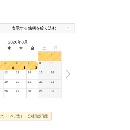
表示する銘柄を絞り込む
2026年8月
水
木
金
土
日
1
2
5
6
7
8
9
4
1
3
12
13
14
15
16
19
20
21
22
23
26
27
28
29
30
ブル・ベア型），公社債投信型