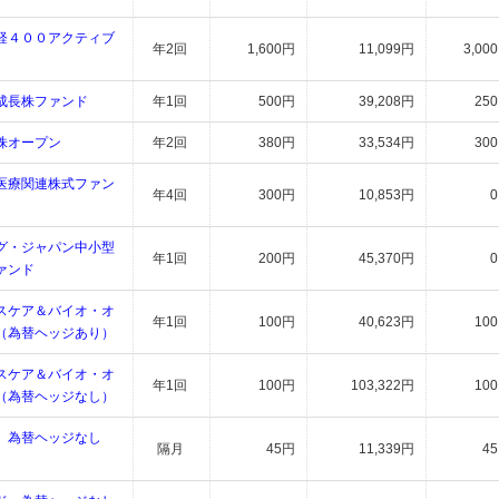
経４００アクティブ
年2回
1,600円
11,099円
3,00
成長株ファンド
年1回
500円
39,208円
25
株オープン
年2回
380円
33,534円
30
医療関連株式ファン
年4回
300円
10,853円
グ・ジャパン中小型
年1回
200円
45,370円
ァンド
スケア＆バイオ・オ
年1回
100円
40,623円
10
（為替ヘッジあり）
スケア＆バイオ・オ
年1回
100円
103,322円
10
（為替ヘッジなし）
 為替ヘッジなし
隔月
45円
11,339円
4