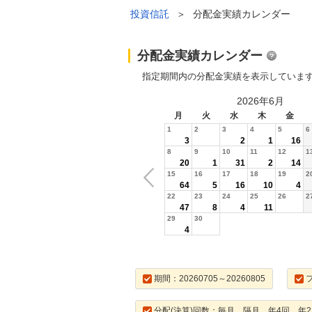
投資信託
＞
分配金実績カレンダー
分配金実績カレンダー
指定期間内の分配金実績を表示していま
2026年6月
月
火
水
木
金
1
2
3
4
5
6
3
2
1
16
8
9
10
11
12
1
20
1
31
2
14
15
16
17
18
19
2
64
5
16
10
4
22
23
24
25
26
2
47
8
4
11
29
30
4
期間：20260705～20260805
分配(決算)回数：毎月，隔月，年4回，年2