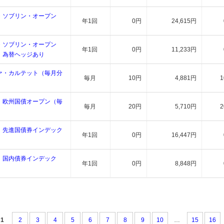
・ソブリン・オープン
年1回
0円
24,615円
）
・ソブリン・オープン
年1回
0円
11,233円
）為替ヘッジあり
ァ・カルテット（毎月分
毎月
10円
4,881円
 欧州国債オープン（毎
毎月
20円
5,710円
 先進国債券インデック
年1回
0円
16,447円
 国内債券インデック
年1回
0円
8,848円
1
2
3
4
5
6
7
8
9
10
…
15
16