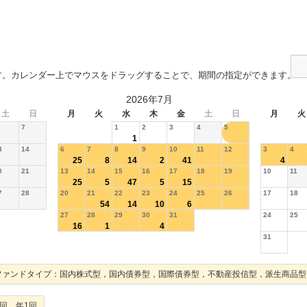
す。カレンダー上でマウスをドラッグすることで、期間の指定ができます。
2026年7月
土
日
月
火
水
木
金
土
日
月
火
7
1
2
3
4
5
1
3
14
6
7
8
9
10
11
12
3
4
25
8
14
2
41
4
0
21
13
14
15
16
17
18
19
10
11
25
5
47
5
15
7
28
20
21
22
23
24
25
26
17
18
54
14
10
6
27
28
29
30
31
24
25
16
1
4
31
ファンドタイプ：国内株式型，国内債券型，国際債券型，不動産投信型，派生商品型
回，年1回