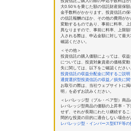
投資信託ご購入の際の申込手数料はか
大0.50％を乗じた額の信託財産留保
金手数料がかかります。投資信託の保有
の信託報酬のほか、その他の費用がか
変動するものであり、事前に料率、上
異なりますので、事前に料率、上限額
入される際は、申込金額に対して最大3
確認ください。
＜その他＞
投資信託の購入価額によっては、収益
については、投資対象資産の価格変動
失に関しては、以下をご確認ください
投資信託の収益分配金に関するご説明
通貨選択型投資信託の収益／損失に関
お取引の際は、当社ウェブサイトに掲
明」を必ずお読みください。
＜レバレッジ型（ブル・ベア型）商品
レバレッジ型商品の価額の上昇率・下
せず、それが長期にわたり継続するこ
間的な投資の目的に適合しない場合が
レバレッジ型・インバース型ETF等