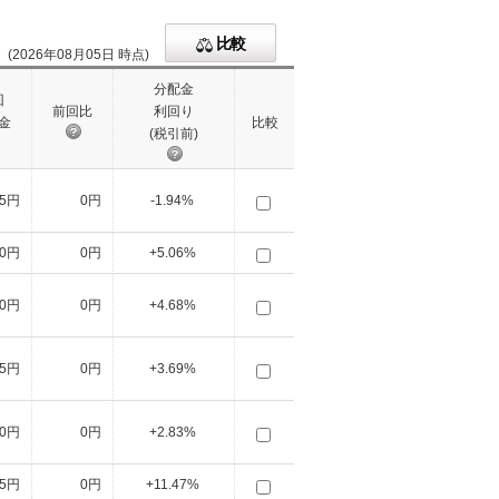
比較
(2026年08月05日 時点)
分配金
回
前回比
利回り
金
比較
(税引前)
35円
0円
-1.94%
30円
0円
+5.06%
30円
0円
+4.68%
25円
0円
+3.69%
20円
0円
+2.83%
15円
0円
+11.47%