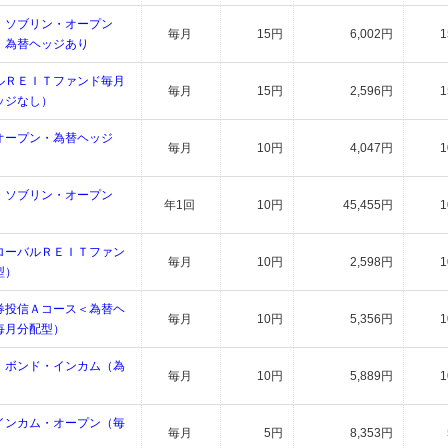
・ソブリン・オープン
毎月
15円
6,002円
）為替ヘッジあり
ルＲＥＩＴファンド毎月
毎月
15円
2,596円
ッジなし）
オープン・為替ヘッジ
毎月
10円
4,047円
）
・ソブリン・オープン
年1回
10円
45,455円
）
ローバルＲＥＩＴファン
毎月
10円
2,598円
型）
券投信Ａコース＜為替ヘ
毎月
10円
5,356円
毎月分配型）
・ボンド・インカム（為
毎月
10円
5,889円
インカム・オープン（毎
毎月
5円
8,353円
）