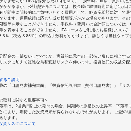
かりませんが（IFAを媒介した取引を除く）、換金時に直接ご負担いた
額がかかるほか、公社債投信については、換金時に取得時期に応じ1万口に
期間中に間接的にご負担いただく費用として、純資産総額に対して最大年率
かります。運用成績に応じた成功報酬等がかかる場合があります。その
限額等を示すことができません。手数料（費用）の合計額については、
等を表示することができません。IFAコースをご利用のお客様について、
.5％（税込:3.85％）の申込手数料がかかります。詳しくは当社ウェ
分配金の一部ないしすべてが、実質的に元本の一部払い戻しに相当する
リスクに加えて複雑な為替変動リスクを伴います。投資信託の収益分配
。
するご説明
載の「目論見書補完書面」「投資信託説明書（交付目論見書）」「リス
の取引に関する重要事項＞
落率は、2営業日以上の期間の場合、同期間の原指数の上昇率・下落率
とにより、期待した投資成果が得られないおそれがあります。 上記の
あります。
の投資リスクについて