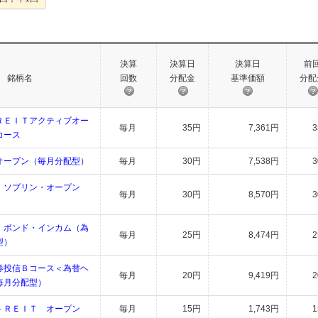
決算
決算日
決算日
前
銘柄名
回数
分配金
基準価額
分配
ＲＥＩＴアクティブオー
毎月
35円
7,361円
コース
オープン（毎月分配型）
毎月
30円
7,538円
・ソブリン・オープン
毎月
30円
8,570円
）
・ボンド・インカム（為
毎月
25円
8,474円
型）
券投信Ｂコース＜為替ヘ
毎月
20円
9,419円
毎月分配型）
－ＲＥＩＴ オープン
毎月
15円
1,743円