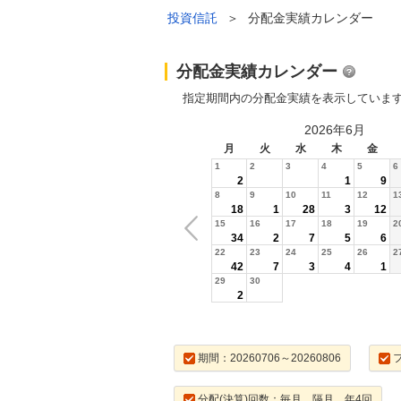
投資信託
＞
分配金実績カレンダー
分配金実績カレンダー
指定期間内の分配金実績を表示していま
2026年6月
月
火
水
木
金
1
2
3
4
5
6
2
1
9
8
9
10
11
12
1
18
1
28
3
12
15
16
17
18
19
2
34
2
7
5
6
22
23
24
25
26
2
42
7
3
4
1
29
30
2
期間：20260706～20260806
分配(決算)回数：毎月，隔月，年4回