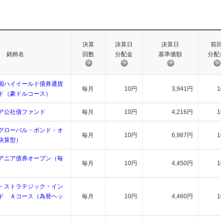
決算
決算日
決算日
前
銘柄名
回数
分配金
基準価額
分配
国ハイイールド債券通貨
毎月
10円
3,941円
ド（豪ドルコース）
ア公社債ファンド
毎月
10円
4,216円
グローバル・ボンド・オ
毎月
10円
6,987円
決算型）
アニア債券オープン（毎
毎月
10円
4,450円
・ストラテジック・イン
ド Ａコース（為替ヘッ
毎月
10円
4,460円