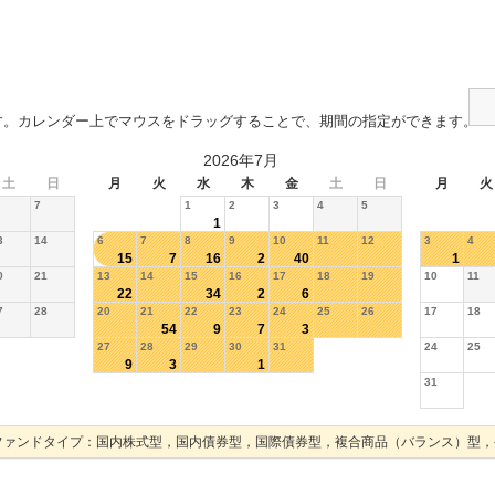
す。カレンダー上でマウスをドラッグすることで、期間の指定ができます。
2026年7月
土
日
月
火
水
木
金
土
日
月
火
7
1
2
3
4
5
1
3
14
6
7
8
9
10
11
12
3
4
15
7
16
2
40
1
0
21
13
14
15
16
17
18
19
10
11
22
34
2
6
7
28
20
21
22
23
24
25
26
17
18
54
9
7
3
27
28
29
30
31
24
25
9
3
1
31
ファンドタイプ：国内株式型，国内債券型，国際債券型，複合商品（バランス）型，