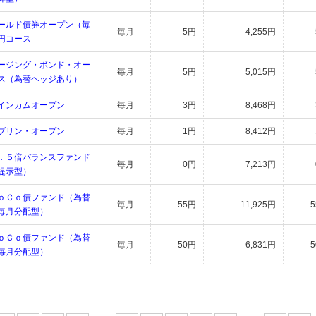
ールド債券オープン（毎
毎月
5円
4,255円
円コース
ージング・ボンド・オー
毎月
5円
5,015円
ス（為替ヘッジあり）
インカムオープン
毎月
3円
8,468円
ブリン・オープン
毎月
1円
8,412円
．５倍バランスファンド
毎月
0円
7,213円
提示型）
ｏＣｏ債ファンド（為替
毎月
55円
11,925円
毎月分配型）
ｏＣｏ債ファンド（為替
毎月
50円
6,831円
毎月分配型）