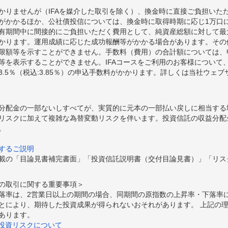
かりませんが（IFAを媒介した取引を除く）、換金時に直接ご負担いた
額がかかるほか、公社債投信については、換金時に取得時期に応じ1万口に
期間中に間接的にご負担いただく費用として、純資産総額に対して最大年率
かります。運用成績に応じた成功報酬等がかかる場合があります。その
限額等を示すことができません。手数料（費用）の合計額については、
等を表示することができません。IFAコースをご利用のお客様について、
.5％（税込:3.85％）の申込手数料がかかります。詳しくは当社ウェ
分配金の一部ないしすべてが、実質的に元本の一部払い戻しに相当する
リスクに加えて複雑な為替変動リスクを伴います。投資信託の収益分配
。
するご説明
載の「目論見書補完書面」「投資信託説明書（交付目論見書）」「リス
の取引に関する重要事項＞
落率は、2営業日以上の期間の場合、同期間の原指数の上昇率・下落率
とにより、期待した投資成果が得られないおそれがあります。 上記の
あります。
の投資リスクについて