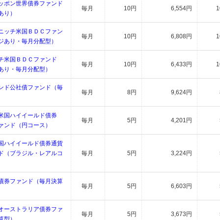
ッポン世界債券ファンド
毎月
10円
6,554円
あり）
ニッチ米国ＢＤＣファン
毎月
10円
6,808円
ジあり・毎月分配型）
チ米国ＢＤＣファンド
毎月
10円
6,433円
あり・毎月分配型）
ンド公社債ファンド（毎
毎月
8円
9,624円
 米国ハイイールド債券
毎月
5円
4,201円
ァンド（円コース）
国ハイイールド債券通貨
ド（ブラジル・レアルコ
毎月
5円
3,224円
債券ファンド（毎月決算
毎月
5円
6,603円
オーストラリア債券ファ
毎月
5円
3,673円
算型）