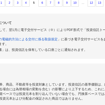
1
2
3
4
5
6
7
8
9
10
…
12
13
について
として、翌1月に電子交付サービス（※）によりPDF形式で「投資信託ト
の電磁的方法による交付に係る取扱規定
」に基づき電子交付サービスを
ます。
書」は、投資信託を保有している口座ごとに通知されます。
券、商品、不動産等を投資対象としています。投資信託の基準価額は、
る場合には為替相場の変動を含む）の影響により上下するため、これに
貨ベースでは投資元本を割り込んでいない場合でも、円換算ベースでは
投資元本および分配金の保証された商品ではありません。