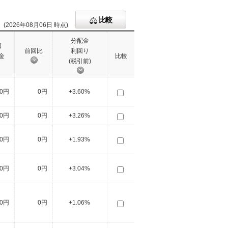
比較
(2026年08月06日 時点)
分配金
回
前回比
利回り
金
比較
(税引前)
10円
0円
+3.60%
10円
0円
+3.26%
10円
0円
+1.93%
10円
0円
+3.04%
10円
0円
+1.06%