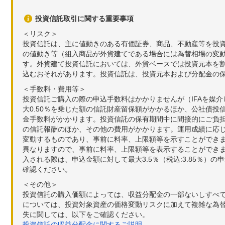
投資信託取引に関する重要事項
＜リスク＞
投資信託は、主に値動きのある有価証券、商品、不動産等を投
の値動き等（組入商品が外貨建てである場合には為替相場の変
す。外貨建て投資信託においては、外貨ベースでは投資元本を
込むおそれがあります。投資信託は、投資元本および分配金の
＜手数料・費用等＞
投資信託ご購入の際の申込手数料はかかりませんが（IFAを媒
大0.50％を乗じた額の信託財産留保額がかかるほか、公社債投
金手数料がかかります。投資信託の保有期間中に間接的にご負担い
の信託報酬のほか、その他の費用がかかります。運用成績に応
変動するものであり、事前に料率、上限額等を示すことができ
異なりますので、事前に料率、上限額等を表示することができませ
入される際は、申込金額に対して最大3.5％（税込:3.85％
確認ください。
＜その他＞
投資信託の購入価額によっては、収益分配金の一部ないしすべ
については、投資対象資産の価格変動リスクに加えて複雑な為
失に関しては、以下をご確認ください。
投資信託の収益分配金に関するご説明