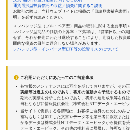
通貨選択型投資信託の収益／損失に関するご説明
お取引の際は、当社ウェブサイトに掲載の「目論見書補完書面
明」を必ずお読みください。
＜レバレッジ型（ブル・ベア型）商品の取引に関する重要事項
レバレッジ型商品の価額の上昇率・下落率は、2営業日以上の
せず、それが長期にわたり継続することにより、期待した投資成
間的な投資の目的に適合しない場合があります。
レバレッジ型・インバース型ETF等の投資リスクについて
ご利用いただくにあたってのご留意事項
各情報のメンテナンスには万全を期しておりますが、その正
実績等は過去のものであり、将来の値動きを予想するもので
期間の実績を分析したものであり、将来の運用成果等を保証
当社ならびに情報提供会社（株式会社NTTデータ・エービ
当サイトで提供する各情報は、お客様ご自身のためにのみご
複写もしくは加工した文言やデータ等を第三者に譲渡または
かるデータは株式会社NTTデータ・エービックから提供を
データ・エービック、その他の権利者に帰属し、許可なく