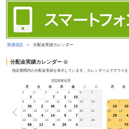
投資信託
＞
分配金実績カレンダー
分配金実績カレンダー
指定期間内の分配金実績を表示しています。カレンダー上でマウスを
2026年6月
月
火
水
木
金
土
日
月
火
1
2
3
4
5
6
7
3
7
2
19
8
9
10
11
12
13
14
6
7
30
2
46
3
15
24
10
15
16
17
18
19
20
21
13
14
51
4
14
9
7
29
4
22
23
24
25
26
27
28
20
21
68
13
4
29
4
75