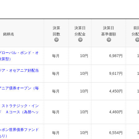
決算
決算日
決算日
前
銘柄名
回数
分配金
基準価額
分配
グローバル・ボンド・オ
毎月
10円
6,987円
決算型）
ジア・オセアニア好配当
毎月
10円
9,617円
アニア債券オープン（毎
毎月
10円
4,450円
・ストラテジック・イン
ド Ａコース（為替ヘッ
毎月
10円
4,460円
ッポン世界債券ファンド
毎月
10円
6,554円
あり）