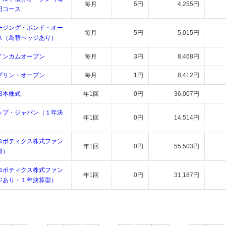
毎月
5円
4,255円
円コース
ージング・ボンド・オー
毎月
5円
5,015円
ス（為替ヘッジあり）
インカムオープン
毎月
3円
8,468円
ブリン・オープン
毎月
1円
8,412円
日本株式
年1回
0円
36,007円
ップ・ジャパン（１年決
年1回
0円
14,514円
ロボティクス株式ファン
年1回
0円
55,503円
型）
ロボティクス株式ファン
年1回
0円
31,187円
ジあり・１年決算型）