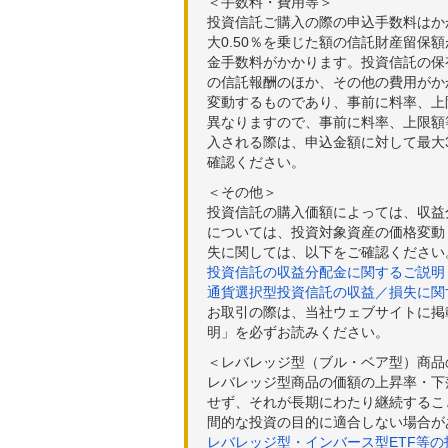
＜手数料・費用等＞
投資信託ご購入の際の申込手数料はか
大0.50％を乗じた額の信託財産留保
金手数料がかかります。投資信託の保有
の信託報酬のほか、その他の費用がか
変動するものであり、事前に料率、上
異なりますので、事前に料率、上限額
入される際は、申込金額に対して最大3
確認ください。
＜その他＞
投資信託の購入価額によっては、収益
については、投資対象資産の価格変動
失に関しては、以下をご確認ください
投資信託の収益分配金に関するご説明
通貨選択型投資信託の収益／損失に関
お取引の際は、当社ウェブサイトに掲
明」を必ずお読みください。
＜レバレッジ型（ブル・ベア型）商品
レバレッジ型商品の価額の上昇率・下
せず、それが長期にわたり継続するこ
間的な投資の目的に適合しない場合が
レバレッジ型・インバース型ETF等