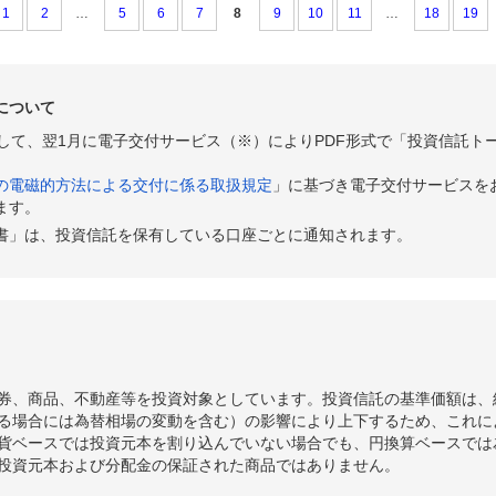
1
2
…
5
6
7
8
9
10
11
…
18
19
について
として、翌1月に電子交付サービス（※）によりPDF形式で「投資信託ト
の電磁的方法による交付に係る取扱規定
」に基づき電子交付サービスを
ます。
書」は、投資信託を保有している口座ごとに通知されます。
券、商品、不動産等を投資対象としています。投資信託の基準価額は、
る場合には為替相場の変動を含む）の影響により上下するため、これに
貨ベースでは投資元本を割り込んでいない場合でも、円換算ベースでは
投資元本および分配金の保証された商品ではありません。