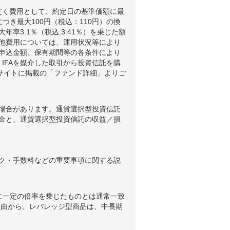
だく費用として、約定日の基準価額に最
つき最大100円（税込：110円）の換
3.1％（税込:3.41％）を乗じた額
他費用については、運用状況等により
申込金額、保有期間等の各条件により
IFAを媒介した取引から投資信託を購
ブサイトに掲載の「ファンド詳細」よりご
場合があります。通貨選択型投資信託
金と、通貨選択型投資信託の収益／損
ク・手数料などの重要事項に関する説
に一定の倍率を乗じたものとは通常一致
理由から、レバレッジ型商品は、中長期