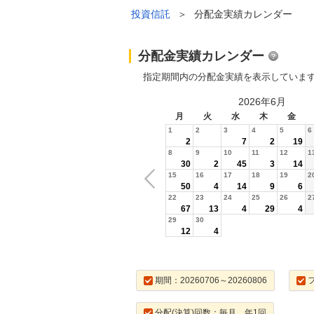
投資信託
＞
分配金実績カレンダー
分配金実績カレンダー
指定期間内の分配金実績を表示していま
2026年6月
月
火
水
木
金
1
2
3
4
5
6
2
7
2
19
8
9
10
11
12
1
30
2
45
3
14
15
16
17
18
19
2
50
4
14
9
6
22
23
24
25
26
2
67
13
4
29
4
29
30
12
4
期間：20260706～20260806
分配(決算)回数：毎月，年1回