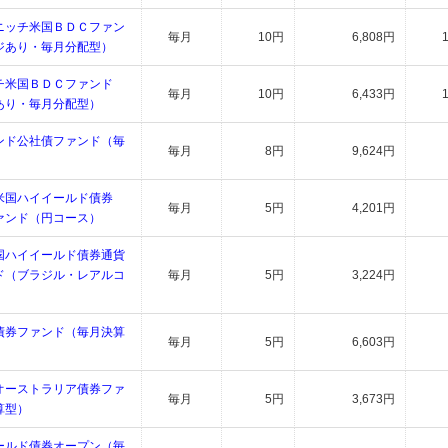
ニッチ米国ＢＤＣファン
毎月
10円
6,808円
ジあり・毎月分配型）
チ米国ＢＤＣファンド
毎月
10円
6,433円
あり・毎月分配型）
ンド公社債ファンド（毎
毎月
8円
9,624円
米国ハイイールド債券
毎月
5円
4,201円
ァンド（円コース）
国ハイイールド債券通貨
ド（ブラジル・レアルコ
毎月
5円
3,224円
債券ファンド（毎月決算
毎月
5円
6,603円
オーストラリア債券ファ
毎月
5円
3,673円
算型）
ールド債券オープン（毎