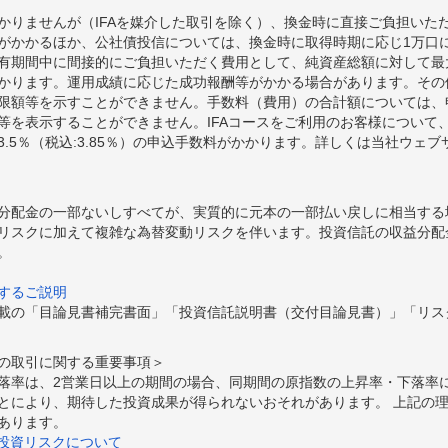
かりませんが（IFAを媒介した取引を除く）、換金時に直接ご負担いた
額がかかるほか、公社債投信については、換金時に取得時期に応じ1万口に
期間中に間接的にご負担いただく費用として、純資産総額に対して最大年率
かります。運用成績に応じた成功報酬等がかかる場合があります。その
限額等を示すことができません。手数料（費用）の合計額については、
等を表示することができません。IFAコースをご利用のお客様について、
.5％（税込:3.85％）の申込手数料がかかります。詳しくは当社ウェ
分配金の一部ないしすべてが、実質的に元本の一部払い戻しに相当する
リスクに加えて複雑な為替変動リスクを伴います。投資信託の収益分配
。
するご説明
載の「目論見書補完書面」「投資信託説明書（交付目論見書）」「リス
の取引に関する重要事項＞
落率は、2営業日以上の期間の場合、同期間の原指数の上昇率・下落率
とにより、期待した投資成果が得られないおそれがあります。 上記の
あります。
の投資リスクについて