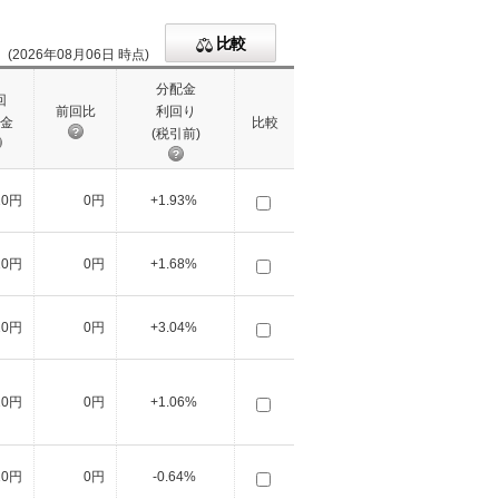
比較
(2026年08月06日 時点)
分配金
回
前回比
利回り
金
比較
(税引前)
10円
0円
+1.93%
10円
0円
+1.68%
10円
0円
+3.04%
10円
0円
+1.06%
10円
0円
-0.64%