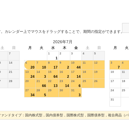
す。カレンダー上でマウスをドラッグすることで、期間の指定ができます。
2026年7月
土
日
月
火
水
木
金
土
日
月
火
7
1
2
3
4
5
1
3
14
6
7
8
9
10
11
12
3
4
20
10
17
2
44
7
0
21
13
14
15
16
17
18
19
10
11
24
3
64
2
14
7
28
20
21
22
23
24
25
26
17
18
66
13
14
6
27
28
29
30
31
24
25
34
5
3
31
ファンドタイプ：国内株式型，国内債券型，国際株式型，国際債券型，複合商品（バ