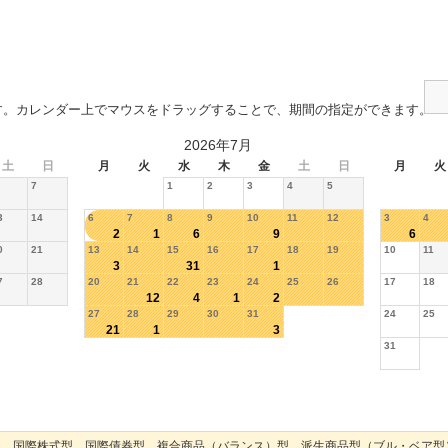
す。カレンダー上でマウスをドラッグすることで、期間の指定ができます。
2026年7月
土
日
月
火
水
木
金
土
日
月
火
7
1
2
3
4
5
3
14
6
7
8
9
10
11
12
3
4
2
1
6
9
6
0
21
13
14
15
16
17
18
19
10
11
3
31
1
7
28
20
21
22
23
24
25
26
17
18
12
4
1
2
27
28
29
30
31
24
25
21
1
3
31
型，国際株式型，国際債券型，複合商品（バランス）型，派生商品型（ブル・ベア型