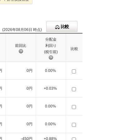
比較
(2026年08月06日 時点)
分配金
前回比
利回り
比較
(税引前)
円
0円
0.00%
円
0円
+0.03%
円
0円
0.00%
円
0円
0.00%
円
-450円
+0.88%