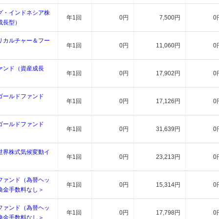
グ・インドネシア株
年1回
0円
7,500円
0
成長型）
リカルチャー＆フー
年1回
0円
11,060円
0
ァンド（資産成長
年1回
0円
17,902円
0
ゴールドファンド
年1回
0円
17,126円
0
）
ゴールドファンド
年1回
0円
31,639円
0
）
世界株式気候変動イ
年1回
0円
23,213円
0
ファンド（為替ヘッ
年1回
0円
15,314円
0
換金手数料なし＞
ファンド（為替ヘッ
年1回
0円
17,798円
0
換金手数料なし＞