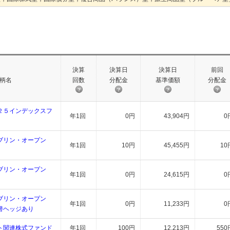
決算
決算日
決算日
前回
柄名
回数
分配金
基準価額
分配金
２５インデックスフ
年1回
0円
43,904円
0
ブリン・オープン
年1回
10円
45,455円
10
ブリン・オープン
年1回
0円
24,615円
0
ブリン・オープン
年1回
0円
11,233円
0
替ヘッジあり
ト関連株式ファンド
年1回
100円
12,213円
550