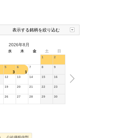
表示する銘柄を絞り込む
2026年8月
水
木
金
土
日
1
2
5
6
7
8
9
3
1
12
13
14
15
16
19
20
21
22
23
26
27
28
29
30
），公社債投信型