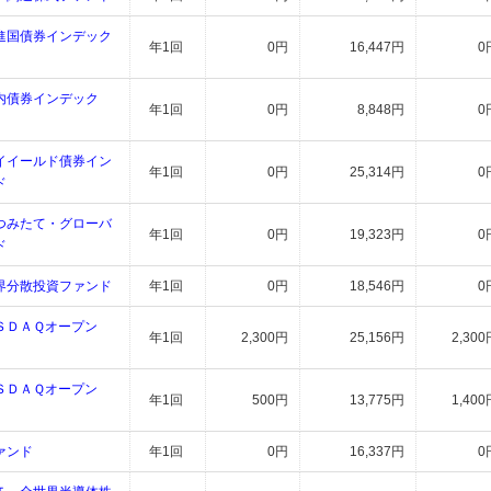
進国債券インデック
年1回
0円
16,447円
0
内債券インデック
年1回
0円
8,848円
0
イイールド債券イン
年1回
0円
25,314円
0
ド
つみたて・グローバ
年1回
0円
19,323円
0
ド
界分散投資ファンド
年1回
0円
18,546円
0
ＳＤＡＱオープン
年1回
2,300円
25,156円
2,300
ＳＤＡＱオープン
年1回
500円
13,775円
1,400
ァンド
年1回
0円
16,337円
0