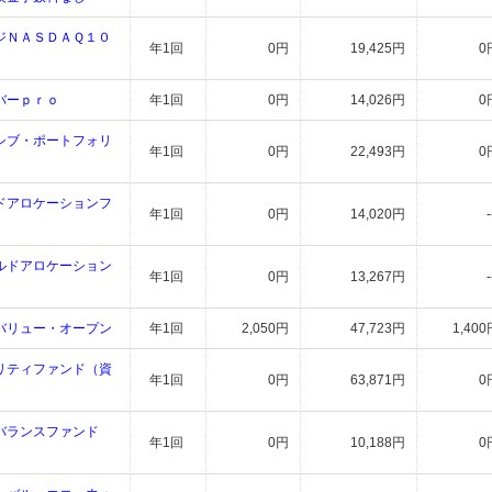
ジＮＡＳＤＡＱ１０
年1回
0円
19,425円
0
バーｐｒｏ
年1回
0円
14,026円
0
シブ・ポートフォリ
年1回
0円
22,493円
0
ドアロケーションフ
年1回
0円
14,020円
-
ルドアロケーション
年1回
0円
13,267円
-
バリュー・オープン
年1回
2,050円
47,723円
1,400
リティファンド（資
年1回
0円
63,871円
0
バランスファンド
年1回
0円
10,188円
0