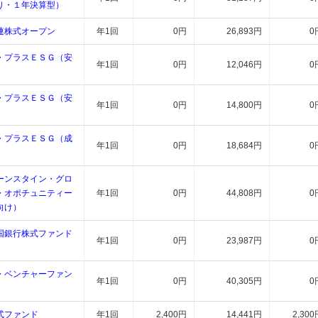
り・１年決算型）
連株式オープン
年1回
0円
26,893円
0
・プラスＥＳＧ（安
年1回
0円
12,046円
0
・プラスＥＳＧ（安
年1回
0円
14,800円
0
・プラスＥＳＧ（成
年1回
0円
18,684円
0
ーンスタイン・グロ
・オポチュニティー
年1回
0円
44,808円
0
向け）
国銀行株式ファンド
年1回
0円
23,987円
0
・ベンチャーファン
年1回
0円
40,305円
0
式ファンド
年1回
2,400円
14,441円
2,300