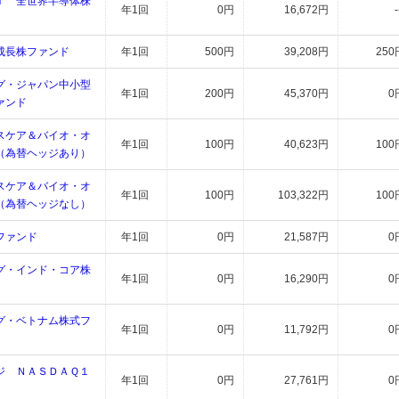
Ｔ 全世界半導体株
年1回
0円
16,672円
-
成長株ファンド
年1回
500円
39,208円
250
グ・ジャパン中小型
年1回
200円
45,370円
0
ァンド
スケア＆バイオ・オ
年1回
100円
40,623円
100
（為替ヘッジあり）
スケア＆バイオ・オ
年1回
100円
103,322円
100
（為替ヘッジなし）
ファンド
年1回
0円
21,587円
0
グ・インド・コア株
年1回
0円
16,290円
0
グ・ベトナム株式フ
年1回
0円
11,792円
0
ジ ＮＡＳＤＡＱ１
年1回
0円
27,761円
0