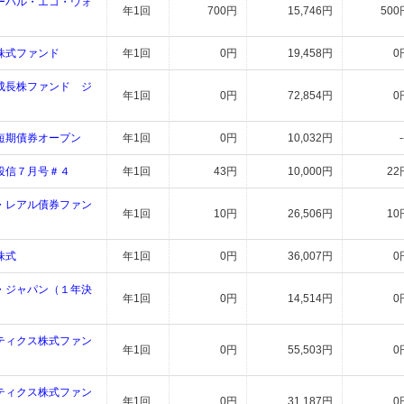
ーバル・エコ・ウォ
年1回
700円
15,746円
500
株式ファンド
年1回
0円
19,458円
0
成長株ファンド ジ
年1回
0円
72,854円
0
短期債券オープン
年1回
0円
10,032円
-
投信７月号＃４
年1回
43円
10,000円
22
・レアル債券ファン
年1回
10円
26,506円
10
）
株式
年1回
0円
36,007円
0
・ジャパン（１年決
年1回
0円
14,514円
0
ティクス株式ファン
年1回
0円
55,503円
0
ティクス株式ファン
年1回
0円
31,187円
0