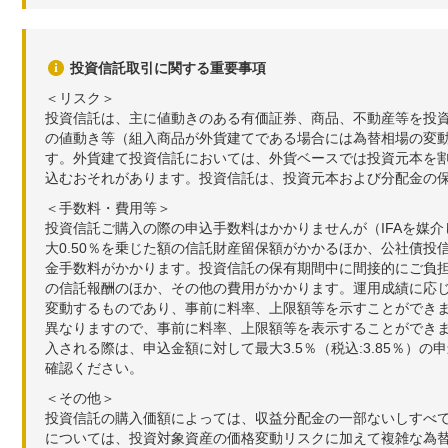
投資信託取引に関する重要事項
＜リスク＞
投資信託は、主に値動きのある有価証券、商品、不動産等を投
の値動き等（組入商品が外貨建てである場合には為替相場の変
す。外貨建て投資信託においては、外貨ベースでは投資元本を
込むおそれがあります。投資信託は、投資元本および分配金の
＜手数料・費用等＞
投資信託ご購入の際の申込手数料はかかりませんが（IFAを媒
大0.50％を乗じた額の信託財産留保額がかかるほか、公社債投
金手数料がかかります。投資信託の保有期間中に間接的にご負担い
の信託報酬のほか、その他の費用がかかります。運用成績に応
変動するものであり、事前に料率、上限額等を示すことができ
異なりますので、事前に料率、上限額等を表示することができませ
入される際は、申込金額に対して最大3.5％（税込:3.85％
確認ください。
＜その他＞
投資信託の購入価額によっては、収益分配金の一部ないしすべ
については、投資対象資産の価格変動リスクに加えて複雑な為