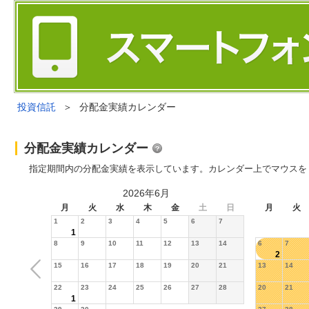
投資信託
＞
分配金実績カレンダー
分配金実績カレンダー
指定期間内の分配金実績を表示しています。カレンダー上でマウスを
2026年6月
月
火
水
木
金
土
日
月
火
1
2
3
4
5
6
7
1
8
9
10
11
12
13
14
6
7
2
15
16
17
18
19
20
21
13
14
22
23
24
25
26
27
28
20
21
1