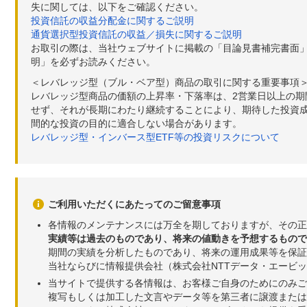
失に関しては、以下をご確認ください。
投資信託の収益分配金に関するご説明
通貨選択型投資信託の収益／損失に関するご説明
お取引の際は、当社ウェブサイトに掲載の「目論見書補完書面
明」を必ずお読みください。
＜レバレッジ型（ブル・ベア型）商品の取引に関する重要事項
レバレッジ型商品の価額の上昇率・下落率は、2営業日以上の
せず、それが長期にわたり継続することにより、期待した投資成
間的な投資の目的に適合しない場合があります。
レバレッジ型・インバース型ETF等の投資リスクについて
ご利用いただくにあたってのご留意事項
各情報のメンテナンスには万全を期しておりますが、その正
実績等は過去のものであり、将来の値動きを予想するもので
期間の実績を分析したものであり、将来の運用成果等を保証
当社ならびに情報提供会社（株式会社NTTデータ・エービ
当サイトで提供する各情報は、お客様ご自身のためにのみご
複写もしくは加工した文言やデータ等を第三者に譲渡または