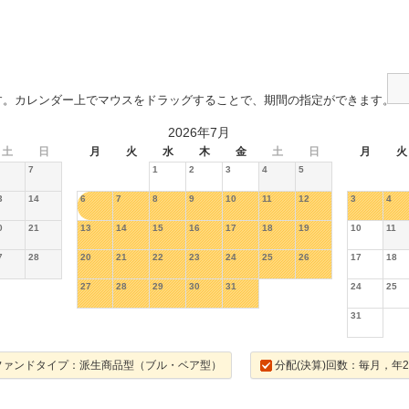
す。カレンダー上でマウスをドラッグすることで、期間の指定ができます。
2026年7月
土
日
月
火
水
木
金
土
日
月
火
7
1
2
3
4
5
3
14
6
7
8
9
10
11
12
3
4
0
21
13
14
15
16
17
18
19
10
11
7
28
20
21
22
23
24
25
26
17
18
27
28
29
30
31
24
25
31
ファンドタイプ：派生商品型（ブル・ベア型）
分配(決算)回数：毎月，年