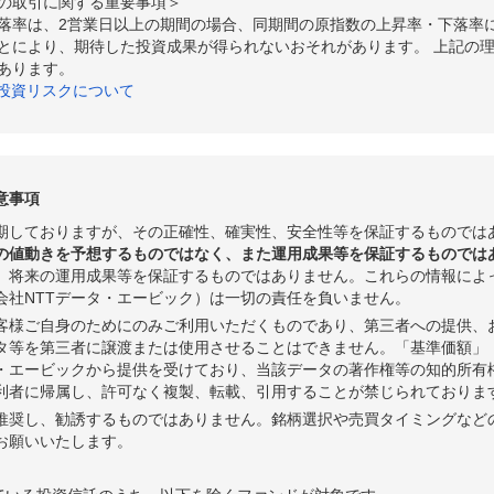
の取引に関する重要事項＞
落率は、2営業日以上の期間の場合、同期間の原指数の上昇率・下落率
とにより、期待した投資成果が得られないおそれがあります。 上記の
あります。
の投資リスクについて
意事項
期しておりますが、その正確性、確実性、安全性等を保証するものでは
の値動きを予想するものではなく、また運用成果等を保証するものでは
、将来の運用成果等を保証するものではありません。これらの情報によ
会社NTTデータ・エービック）は一切の責任を負いません。
客様ご自身のためにのみご利用いただくものであり、第三者への提供、
タ等を第三者に譲渡または使用させることはできません。「基準価額」
タ・エービックから提供を受けており、当該データの著作権等の知的所有
利者に帰属し、許可なく複製、転載、引用することが禁じられておりま
推奨し、勧誘するものではありません。銘柄選択や売買タイミングなど
お願いいたします。