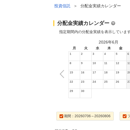
投資信託
＞
分配金実績カレンダー
分配金実績カレンダー
指定期間内の分配金実績を表示していま
2026年6月
月
火
水
木
金
1
2
3
4
5
6
8
9
10
11
12
1
15
16
17
18
19
2
22
23
24
25
26
2
29
30
期間：20260706～20260806