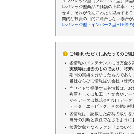
＜レバレッジ型（ブル・ベア型）商品
レバレッジ型商品の価額の上昇率・下
せず、それが長期にわたり継続するこ
間的な投資の目的に適合しない場合が
レバレッジ型・インバース型ETF等
ご利用いただくにあたってのご留
各情報のメンテナンスには万全を
実績等は過去のものであり、将来
期間の実績を分析したものであり
当社ならびに情報提供会社（株式
当サイトで提供する各情報は、お
複写もしくは加工した文言やデー
かるデータは株式会社NTTデー
データ・エービック、その他の権
各情報は、記載した銘柄の取引を
自身の判断と責任でなさるように
検索対象となるファンドについて