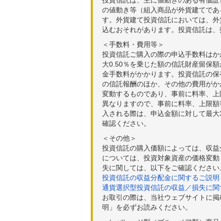
の値動き等（組入商品が外貨建てであ
す。外貨建て投資信託においては、外
込むおそれがあります。投資信託は、
＜手数料・費用等＞
投資信託ご購入の際の申込手数料はか
大0.50％を乗じた額の信託財産留保
金手数料がかかります。投資信託の保有
の信託報酬のほか、その他の費用がか
変動するものであり、事前に料率、上
異なりますので、事前に料率、上限額
入される際は、申込金額に対して最大3
確認ください。
＜その他＞
投資信託の購入価額によっては、収益
については、投資対象資産の価格変動
失に関しては、以下をご確認ください
投資信託の収益分配金に関するご説明
通貨選択型投資信託の収益／損失に関
お取引の際は、当社ウェブサイトに掲
明」を必ずお読みください。