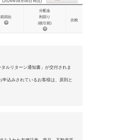
(2026年08月06日 時点)
分配金
前回比
利回り
比較
(税引前)
ータルリターン通知書」が交付されま
お申込みされているお客様は、原則と
組み入れた有価証券、商品、不動産等