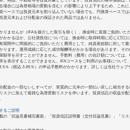
る場合には為替相場の変動を含む）の影響により上下するため、これに
貨ベースでは投資元本を割り込んでいない場合でも、円換算ベースでは
投資元本および分配金の保証された商品ではありません。
かりませんが（IFAを媒介した取引を除く）、換金時に直接ご負担いた
額がかかるほか、公社債投信については、換金時に取得時期に応じ1万口に
期間中に間接的にご負担いただく費用として、純資産総額に対して最大年率
かります。運用成績に応じた成功報酬等がかかる場合があります。その
限額等を示すことができません。手数料（費用）の合計額については、
等を表示することができません。IFAコースをご利用のお客様について、
.5％（税込:3.85％）の申込手数料がかかります。詳しくは当社ウェ
分配金の一部ないしすべてが、実質的に元本の一部払い戻しに相当する
リスクに加えて複雑な為替変動リスクを伴います。投資信託の収益分配
。
するご説明
載の「目論見書補完書面」「投資信託説明書（交付目論見書）」「リス