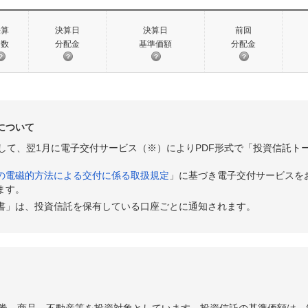
決算
決算日
決算日
前回
回数
分配金
基準価額
分配金
について
として、翌1月に電子交付サービス（※）によりPDF形式で「投資信託ト
の電磁的方法による交付に係る取扱規定
」に基づき電子交付サービスを
ます。
書」は、投資信託を保有している口座ごとに通知されます。
券、商品、不動産等を投資対象としています。投資信託の基準価額は、