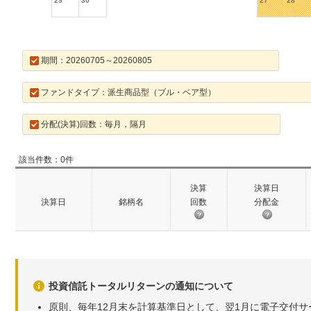
29
30
27
28
期間：20260705～20260805
ファンドタイプ：派生商品型（ブル・ベア型）
分配(決算)回数：毎月，隔月
該当件数：0件
決算
決算日
決算日
銘柄名
回数
分配金
投資信託トータルリターンの通知について
原則、毎年12月末を計算基準日として、翌1月に電子交付