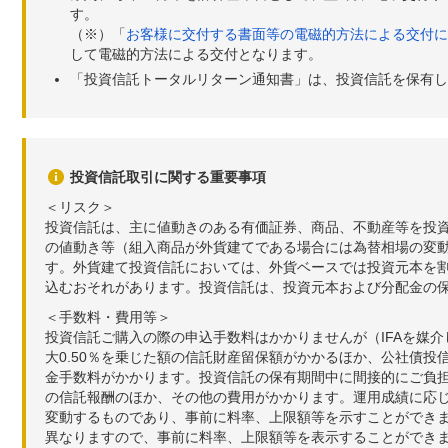
す。
（※）「
お客様に交付する書面等の電磁的方法による交付に
して電磁的方法による交付となります。
「投資信託トータルリターン通知書」は、投資信託を保有し
投資信託取引に関する重要事項
＜リスク＞
投資信託は、主に値動きのある有価証券、商品、不動産等を投
の値動き等（組入商品が外貨建てである場合には為替相場の変
す。外貨建て投資信託においては、外貨ベースでは投資元本を
込むおそれがあります。投資信託は、投資元本および分配金の
＜手数料・費用等＞
投資信託ご購入の際の申込手数料はかかりませんが（IFAを媒
大0.50％を乗じた額の信託財産留保額がかかるほか、公社債投
金手数料がかかります。投資信託の保有期間中に間接的にご負担い
の信託報酬のほか、その他の費用がかかります。運用成績に応
変動するものであり、事前に料率、上限額等を示すことができ
異なりますので、事前に料率、上限額等を表示することができませ