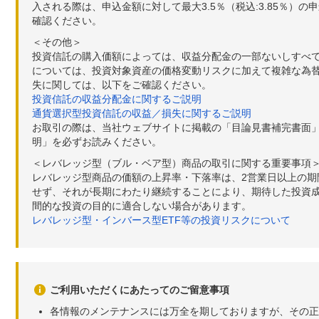
入される際は、申込金額に対して最大3.5％（税込:3.85％
確認ください。
＜その他＞
投資信託の購入価額によっては、収益分配金の一部ないしすべ
については、投資対象資産の価格変動リスクに加えて複雑な為
失に関しては、以下をご確認ください。
投資信託の収益分配金に関するご説明
通貨選択型投資信託の収益／損失に関するご説明
お取引の際は、当社ウェブサイトに掲載の「目論見書補完書面
明」を必ずお読みください。
＜レバレッジ型（ブル・ベア型）商品の取引に関する重要事項
レバレッジ型商品の価額の上昇率・下落率は、2営業日以上の
せず、それが長期にわたり継続することにより、期待した投資成
間的な投資の目的に適合しない場合があります。
レバレッジ型・インバース型ETF等の投資リスクについて
ご利用いただくにあたってのご留意事項
各情報のメンテナンスには万全を期しておりますが、その正