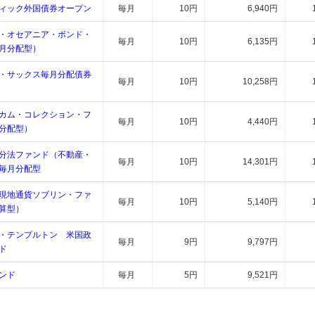
ィック外国債券オープン
毎月
10円
6,940円
・オセアニア・ボンド・
毎月
10円
6,135円
月分配型）
・サックス毎月分配債券
毎月
10円
10,258円
カム・コレクション・フ
毎月
10円
4,440円
分配型）
分法ファンド（不動産・
毎月
10円
14,301円
毎月分配型
現地通貨ソブリン・ファ
毎月
10円
5,140円
算型）
・テンプルトン 米国政
毎月
9円
9,797円
ド
ンド
毎月
5円
9,521円