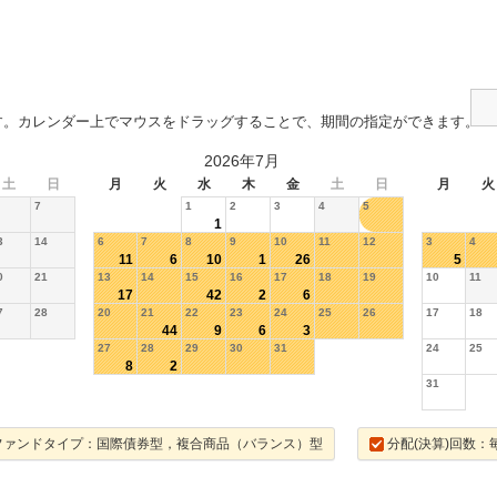
す。カレンダー上でマウスをドラッグすることで、期間の指定ができます。
2026年7月
土
日
月
火
水
木
金
土
日
月
火
7
1
2
3
4
5
1
3
14
6
7
8
9
10
11
12
3
4
11
6
10
1
26
5
0
21
13
14
15
16
17
18
19
10
11
17
42
2
6
7
28
20
21
22
23
24
25
26
17
18
44
9
6
3
27
28
29
30
31
24
25
8
2
31
ファンドタイプ：国際債券型，複合商品（バランス）型
分配(決算)回数：