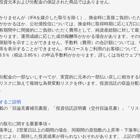
投資元本および分配金の保証された商品ではありません。
かりませんが（IFAを媒介した取引を除く）、換金時に直接ご負担いた
額がかかるほか、公社債投信については、換金時に取得時期に応じ1万口に
期間中に間接的にご負担いただく費用として、純資産総額に対して最大年率
かります。運用成績に応じた成功報酬等がかかる場合があります。その
限額等を示すことができません。手数料（費用）の合計額については、
等を表示することができません。IFAコースをご利用のお客様について、
.5％（税込:3.85％）の申込手数料がかかります。詳しくは当社ウェ
分配金の一部ないしすべてが、実質的に元本の一部払い戻しに相当する
リスクに加えて複雑な為替変動リスクを伴います。投資信託の収益分配
。
するご説明
載の「目論見書補完書面」「投資信託説明書（交付目論見書）」「リス
の取引に関する重要事項＞
落率は、2営業日以上の期間の場合、同期間の原指数の上昇率・下落率
とにより、期待した投資成果が得られないおそれがあります。 上記の