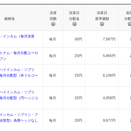
決算
決算日
決算日
前
銘柄名
回数
分配金
基準価額
分
・インカム（毎月決算
毎月
30円
7,567円
トナム・毎月分配ユーロ
毎月
25円
5,965円
プン
ハイインカム・ソブリ
毎月分配型（米ドルコー
毎月
25円
6,106円
ハイインカム・ソブリ
毎月分配型（円ヘッジコ
毎月
25円
4,058円
インカム・ソブリン・フ
決算型）為替ヘッジなし
毎月
20円
9,877円