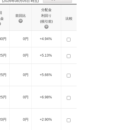
(2026年08月05日 時点)
分配金
回
前回比
利回り
配金
比較
(税引前)
30円
0円
+4.94%
25円
0円
+5.13%
25円
0円
+5.66%
25円
0円
+6.98%
20円
0円
+2.90%