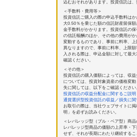
込むおそれがあります。投資信託は、
＜手数料・費用等＞
投資信託ご購入の際の申込手数料はか
大0.50％を乗じた額の信託財産留保
金手数料がかかります。投資信託の保有
の信託報酬のほか、その他の費用がか
変動するものであり、事前に料率、上
異なりますので、事前に料率、上限額
入される際は、申込金額に対して最大3
確認ください。
＜その他＞
投資信託の購入価額によっては、収益
については、投資対象資産の価格変動
失に関しては、以下をご確認ください
投資信託の収益分配金に関するご説明
通貨選択型投資信託の収益／損失に関
お取引の際は、当社ウェブサイトに掲
明」を必ずお読みください。
＜レバレッジ型（ブル・ベア型）商品
レバレッジ型商品の価額の上昇率・下
せず、それが長期にわたり継続するこ