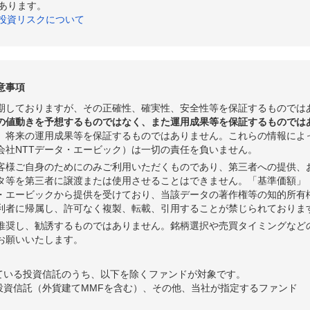
あります。
の投資リスクについて
意事項
期しておりますが、その正確性、確実性、安全性等を保証するものでは
の値動きを予想するものではなく、また運用成果等を保証するものでは
、将来の運用成果等を保証するものではありません。これらの情報によ
会社NTTデータ・エービック）は一切の責任を負いません。
客様ご自身のためにのみご利用いただくものであり、第三者への提供、
タ等を第三者に譲渡または使用させることはできません。「基準価額」
タ・エービックから提供を受けており、当該データの著作権等の知的所有
利者に帰属し、許可なく複製、転載、引用することが禁じられておりま
推奨し、勧誘するものではありません。銘柄選択や売買タイミングなど
お願いいたします。
ている投資信託のうち、以下を除くファンドが対象です。
投資信託（外貨建てMMFを含む）、その他、当社が指定するファンド