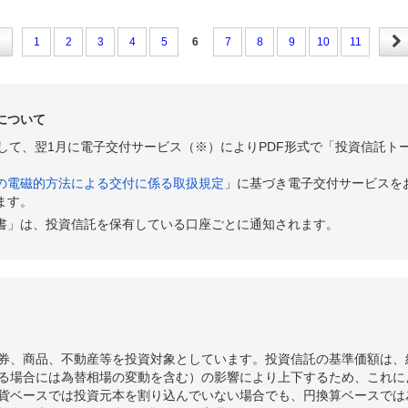
1
2
3
4
5
6
7
8
9
10
11
について
として、翌1月に電子交付サービス（※）によりPDF形式で「投資信託ト
の電磁的方法による交付に係る取扱規定
」に基づき電子交付サービスを
ます。
書」は、投資信託を保有している口座ごとに通知されます。
券、商品、不動産等を投資対象としています。投資信託の基準価額は、
る場合には為替相場の変動を含む）の影響により上下するため、これに
貨ベースでは投資元本を割り込んでいない場合でも、円換算ベースでは