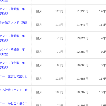
受取型
ァンド（普通型）年
隔月
120円
11,336円
120
受取型
３分法ファンド（隔月
隔月
118円
11,647円
111
ァンド（普通型）年
隔月
70円
13,824円
70
受取型
ァンド（積極型）年
隔月
70円
12,382円
70
受取型
ァンド（保守型）年
隔月
60円
10,063円
60
受取型
ニー（充実して楽しむ
隔月
118円
11,685円
117
イム社債ファンド（奇
隔月
100円
10,787円
100
ニー（かしこく使うコ
隔月
74円
14,895円
73