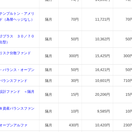
テンプルトン・アメリ
ド（為替ヘッジなし）
隔月
70円
11,721円
70
計プラス ３０／７０
隔月
50円
10,362円
50
出型）
リスク分散ファンド
隔月
300円
15,425円
300
・バランス・オープン
隔月
50円
16,421円
50
バランスファンド
隔月
30円
10,601円
710
設計ファンド ＜隔月
隔月
15円
20,206円
15
８資産バランスファン
隔月
10円
9,585円
10
オープンアルファ
隔月
430円
10,420円
230