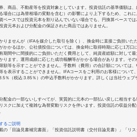
券、商品、不動産等を投資対象としています。投資信託の基準価額は、
る場合には為替相場の変動を含む）の影響により上下するため、これに
貨ベースでは投資元本を割り込んでいない場合でも、円換算ベースでは
投資元本および分配金の保証された商品ではありません。
かりませんが（IFAを媒介した取引を除く）、換金時に直接ご負担いた
額がかかるほか、公社債投信については、換金時に取得時期に応じ1万口に
期間中に間接的にご負担いただく費用として、純資産総額に対して最大年率
かります。運用成績に応じた成功報酬等がかかる場合があります。その
限額等を示すことができません。手数料（費用）の合計額については、
等を表示することができません。IFAコースをご利用のお客様について、
.5％（税込:3.85％）の申込手数料がかかります。詳しくは当社ウェ
分配金の一部ないしすべてが、実質的に元本の一部払い戻しに相当する
リスクに加えて複雑な為替変動リスクを伴います。投資信託の収益分配
。
するご説明
載の「目論見書補完書面」「投資信託説明書（交付目論見書）」「リス