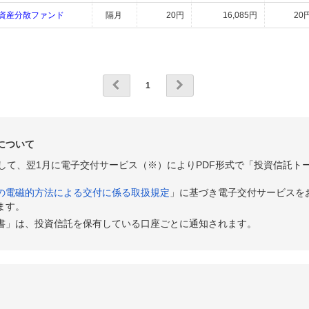
資産分散ファンド
隔月
20円
16,085円
20
1
について
として、翌1月に電子交付サービス（※）によりPDF形式で「投資信託ト
の電磁的方法による交付に係る取扱規定
」に基づき電子交付サービスを
ます。
書」は、投資信託を保有している口座ごとに通知されます。