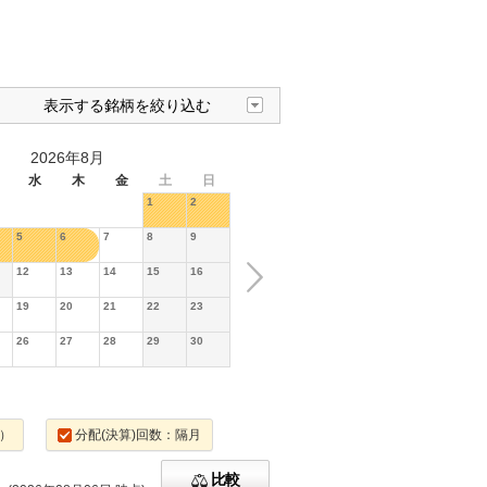
表示する銘柄を絞り込む
2026年8月
水
木
金
土
日
1
2
5
6
7
8
9
12
13
14
15
16
19
20
21
22
23
26
27
28
29
30
）
分配(決算)回数：隔月
比較