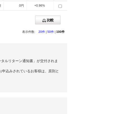
円
0円
+0.96%
比較
表示件数:
20件
|
50件
|
100件
ータルリターン通知書」が交付されま
お申込みされているお客様は、原則と