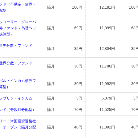
ンド（不動産・債券・
隔月
100円
12,181円
100
配型
ッコーリー グローバ
券ファンド＜為替ヘッ
隔月
69円
11,099円
68
決算型）
世界分散・ファンド
隔月
35円
12,804円
35
世界分散・ファンド
隔月
30円
11,786円
30
バル・インカム債券フ
隔月
30円
11,992円
30
算型）
ソブリン・インカム
隔月
5円
6,079円
5
ンド（奇数月分配型）
隔月
70円
11,525円
70
リート米国投資適格社
・オープン（隔月分配
隔月
40円
11,892円
40