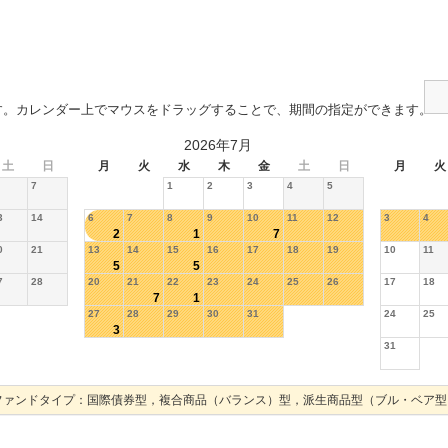
す。カレンダー上でマウスをドラッグすることで、期間の指定ができます。
2026年7月
土
日
月
火
水
木
金
土
日
月
火
7
1
2
3
4
5
3
14
6
7
8
9
10
11
12
3
4
2
1
7
0
21
13
14
15
16
17
18
19
10
11
5
5
7
28
20
21
22
23
24
25
26
17
18
7
1
27
28
29
30
31
24
25
3
31
ファンドタイプ：国際債券型，複合商品（バランス）型，派生商品型（ブル・ベア型