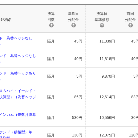
決算
決算日
決算日
前回
銘柄名
回数
分配金
基準価額
分配金
ド 為替ヘッジなし
隔月
45円
11,339円
45
）
ンド 為替ヘッジなし
隔月
40円
11,818円
40
）
ンド 為替ヘッジあり
隔月
5円
9,870円
5
）
ＵＳハイ・イールド・
決算型）（為替ヘッジ
隔月
85円
12,614円
83
インカム（奇数月決算
隔月
530円
10,556円
30
ァンド（積極型）年
隔月
130円
12,075円
120