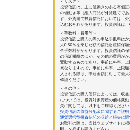
＜リスク＞
投資信託は、主に値動きのある有価証
の値動き等（組入商品が外貨建てであ
す。外貨建て投資信託においては、外
込むおそれがあります。投資信託は、
＜手数料・費用等＞
投資信託ご購入の際の申込手数料はか
大0.50％を乗じた額の信託財産留保
金手数料がかかります。投資信託の保有
の信託報酬のほか、その他の費用がか
変動するものであり、事前に料率、上
異なりますので、事前に料率、上限額
入される際は、申込金額に対して最大3
確認ください。
＜その他＞
投資信託の購入価額によっては、収益
については、投資対象資産の価格変動
失に関しては、以下をご確認ください
投資信託の収益分配金に関するご説明
通貨選択型投資信託の収益／損失に関
お取引の際は、当社ウェブサイトに掲
明」を必ずお読みください。