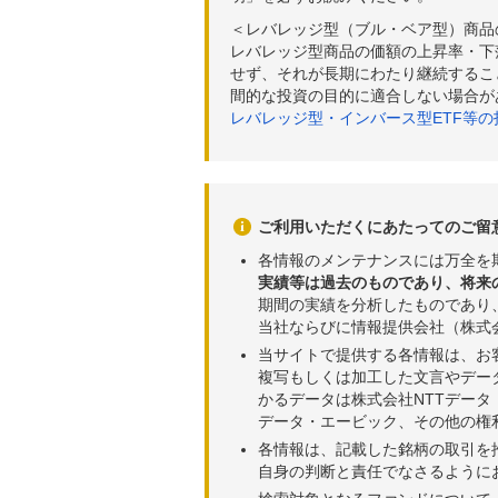
＜レバレッジ型（ブル・ベア型）商品
レバレッジ型商品の価額の上昇率・下
せず、それが長期にわたり継続するこ
間的な投資の目的に適合しない場合が
レバレッジ型・インバース型ETF等
ご利用いただくにあたってのご留
各情報のメンテナンスには万全を
実績等は過去のものであり、将来
期間の実績を分析したものであり
当社ならびに情報提供会社（株式
当サイトで提供する各情報は、お
複写もしくは加工した文言やデー
かるデータは株式会社NTTデー
データ・エービック、その他の権
各情報は、記載した銘柄の取引を
自身の判断と責任でなさるように