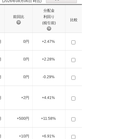
(2026年08月06日 時点)
分配金
前回比
利回り
比較
(税引前)
円
0円
+2.47%
円
0円
+2.28%
円
0円
-0.29%
円
+2円
+4.41%
円
+500円
+11.58%
円
+10円
+6.91%