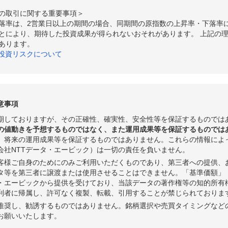
の取引に関する重要事項＞
落率は、2営業日以上の期間の場合、同期間の原指数の上昇率・下落率
とにより、期待した投資成果が得られないおそれがあります。 上記の
あります。
の投資リスクについて
意事項
期しておりますが、その正確性、確実性、安全性等を保証するものでは
の値動きを予想するものではなく、また運用成果等を保証するものでは
、将来の運用成果等を保証するものではありません。これらの情報によ
会社NTTデータ・エービック）は一切の責任を負いません。
客様ご自身のためにのみご利用いただくものであり、第三者への提供、
タ等を第三者に譲渡または使用させることはできません。「基準価額」
タ・エービックから提供を受けており、当該データの著作権等の知的所有
利者に帰属し、許可なく複製、転載、引用することが禁じられておりま
推奨し、勧誘するものではありません。銘柄選択や売買タイミングなど
お願いいたします。