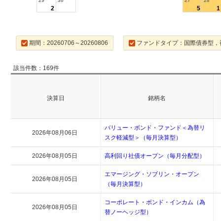
29
30
27
28
2
5
1
期間：20260706～20260806
ファンドタイプ：国際債券型，
該当件数：169件
決算日
銘柄名
バリュー・ボンド・ファンド＜為替リ
2026年08月06日
スク軽減型＞（毎月決算型）
2026年08月05日
高利回り社債オープン（毎月分配型）
エマージング・ソブリン・オープン
2026年08月05日
（毎月決算型）
コーポレート・ボンド・インカム（為
2026年08月05日
替ノーヘッジ型）