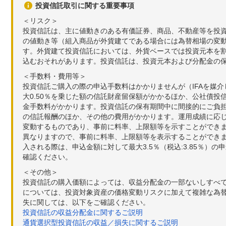
投資信託取引に関する重要事項
＜リスク＞
投資信託は、主に値動きのある有価証券、商品、不動産等を投
の値動き等（組入商品が外貨建てである場合には為替相場の変
す。外貨建て投資信託においては、外貨ベースでは投資元本を
込むおそれがあります。投資信託は、投資元本および分配金の
＜手数料・費用等＞
投資信託ご購入の際の申込手数料はかかりませんが（IFAを媒
大0.50％を乗じた額の信託財産留保額がかかるほか、公社債投
金手数料がかかります。投資信託の保有期間中に間接的にご負担い
の信託報酬のほか、その他の費用がかかります。運用成績に応
変動するものであり、事前に料率、上限額等を示すことができ
異なりますので、事前に料率、上限額等を表示することができませ
入される際は、申込金額に対して最大3.5％（税込:3.85％
確認ください。
＜その他＞
投資信託の購入価額によっては、収益分配金の一部ないしすべ
については、投資対象資産の価格変動リスクに加えて複雑な為
失に関しては、以下をご確認ください。
投資信託の収益分配金に関するご説明
通貨選択型投資信託の収益／損失に関するご説明