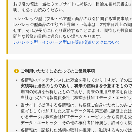
お取引の際は、当社ウェブサイトに掲載の「目論見書補完書面
明」を必ずお読みください。
＜レバレッジ型（ブル・ベア型）商品の取引に関する重要事項
レバレッジ型商品の価額の上昇率・下落率は、2営業日以上の
せず、それが長期にわたり継続することにより、期待した投資成
間的な投資の目的に適合しない場合があります。
レバレッジ型・インバース型ETF等の投資リスクについて
ご利用いただくにあたってのご留意事項
各情報のメンテナンスには万全を期しておりますが、その正
実績等は過去のものであり、将来の値動きを予想するもので
期間の実績を分析したものであり、将来の運用成果等を保証
当社ならびに情報提供会社（株式会社NTTデータ・エービ
当サイトで提供する各情報は、お客様ご自身のためにのみご
複写もしくは加工した文言やデータ等を第三者に譲渡または
かるデータは株式会社NTTデータ・エービックから提供を
データ・エービック、その他の権利者に帰属し、許可なく
各情報は、記載した銘柄の取引を推奨し、勧誘するものでは