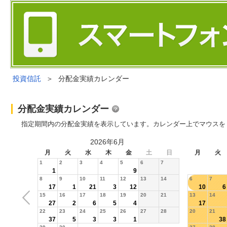
投資信託
＞
分配金実績カレンダー
分配金実績カレンダー
指定期間内の分配金実績を表示しています。カレンダー上でマウスを
2026年6月
月
火
水
木
金
土
日
月
火
1
2
3
4
5
6
7
1
9
8
9
10
11
12
13
14
6
7
17
1
21
3
12
10
6
15
16
17
18
19
20
21
13
14
27
2
6
5
4
17
22
23
24
25
26
27
28
20
21
37
5
3
3
1
38