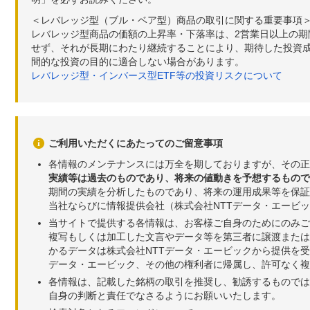
＜レバレッジ型（ブル・ベア型）商品の取引に関する重要事項
レバレッジ型商品の価額の上昇率・下落率は、2営業日以上の
せず、それが長期にわたり継続することにより、期待した投資成
間的な投資の目的に適合しない場合があります。
レバレッジ型・インバース型ETF等の投資リスクについて
ご利用いただくにあたってのご留意事項
各情報のメンテナンスには万全を期しておりますが、その正
実績等は過去のものであり、将来の値動きを予想するもので
期間の実績を分析したものであり、将来の運用成果等を保証
当社ならびに情報提供会社（株式会社NTTデータ・エービ
当サイトで提供する各情報は、お客様ご自身のためにのみご
複写もしくは加工した文言やデータ等を第三者に譲渡または
かるデータは株式会社NTTデータ・エービックから提供を
データ・エービック、その他の権利者に帰属し、許可なく
各情報は、記載した銘柄の取引を推奨し、勧誘するものでは
自身の判断と責任でなさるようにお願いいたします。