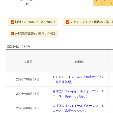
29
30
27
28
2
5
3
期間：20260707～20260807
ファンドタイプ：国内株式型，
分配(決算)回数：毎月，年4回
該当件数：196件
決算日
銘柄名
ＨＳＢＣ インドネシア債券オープン
2026年08月07日
（毎月決算型）
みずほＵＳハイイールドオープン Ａ
2026年08月07日
コース（為替ヘッジあり）
みずほＵＳハイイールドオープン Ｂ
2026年08月07日
コース（為替ヘッジなし）