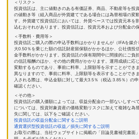
＜リスク＞
投資信託は、主に値動きのある有価証券、商品、不動産等を投
の値動き等（組入商品が外貨建てである場合には為替相場の変
す。外貨建て投資信託においては、外貨ベースでは投資元本を
込むおそれがあります。投資信託は、投資元本および分配金の
＜手数料・費用等＞
投資信託ご購入の際の申込手数料はかかりませんが（IFAを媒
大0.50％を乗じた額の信託財産留保額がかかるほか、公社債投
金手数料がかかります。投資信託の保有期間中に間接的にご負担い
の信託報酬のほか、その他の費用がかかります。運用成績に応
変動するものであり、事前に料率、上限額等を示すことができ
異なりますので、事前に料率、上限額等を表示することができませ
入される際は、申込金額に対して最大3.5％（税込:3.85％
確認ください。
＜その他＞
投資信託の購入価額によっては、収益分配金の一部ないしすべ
については、投資対象資産の価格変動リスクに加えて複雑な為
失に関しては、以下をご確認ください。
投資信託の収益分配金に関するご説明
通貨選択型投資信託の収益／損失に関するご説明
お取引の際は、当社ウェブサイトに掲載の「目論見書補完書面
明」を必ずお読みください。