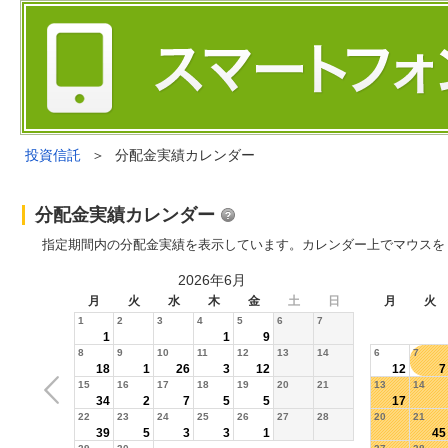
投資信託
＞
分配金実績カレンダー
分配金実績カレンダー
指定期間内の分配金実績を表示しています。カレンダー上でマウスを
2026年6月
月
火
水
木
金
土
日
月
火
1
2
3
4
5
6
7
1
1
9
8
9
10
11
12
13
14
6
7
18
1
26
3
12
12
7
15
16
17
18
19
20
21
13
14
34
2
7
5
5
17
22
23
24
25
26
27
28
20
21
39
5
3
3
1
45