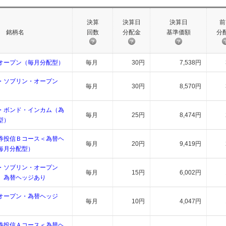
決算
決算日
決算日
前
銘柄名
回数
分配金
基準価額
分
オープン（毎月分配型）
毎月
30円
7,538円
・ソブリン・オープン
毎月
30円
8,570円
）
・ボンド・インカム（為
毎月
25円
8,474円
型）
券投信Ｂコース＜為替ヘ
毎月
20円
9,419円
毎月分配型）
・ソブリン・オープン
毎月
15円
6,002円
）為替ヘッジあり
オープン・為替ヘッジ
毎月
10円
4,047円
）
券投信Ａコース＜為替ヘ