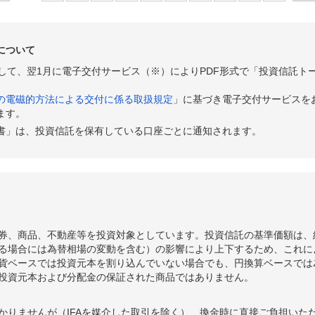
について
として、翌1月に電子交付サービス（※）によりPDF形式で「投資信託ト
の電磁的方法による交付に係る取扱規定
」に基づき電子交付サービスを
ます。
書」は、投資信託を保有している口座ごとに通知されます。
券、商品、不動産等を投資対象としています。投資信託の基準価額は、
る場合には為替相場の変動を含む）の影響により上下するため、これに
貨ベースでは投資元本を割り込んでいない場合でも、円換算ベースでは
投資元本および分配金の保証された商品ではありません。
かりませんが（IFAを媒介した取引を除く）、換金時に直接ご負担いた