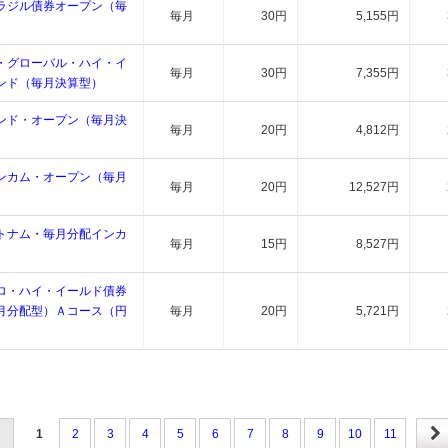
ラジル債券オープン（毎
毎月
30円
5,155円
・グローバル・ハイ・イ
毎月
30円
7,355円
ンド（毎月決算型）
ンド・オープン（毎月決
毎月
20円
4,812円
ンカム・オープン（毎月
毎月
20円
12,527円
トナム・毎月分配インカ
毎月
15円
8,527円
ロ・ハイ・イールド債券
月分配型）Ａコース（円
毎月
20円
5,721円
1
2
3
4
5
6
7
8
9
10
11