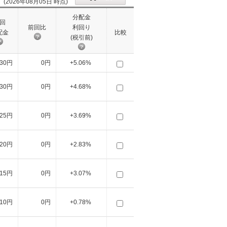
(2026年08月05日 時点)
分配金
回
前回比
利回り
配金
比較
(税引前)
30円
0円
+5.06%
30円
0円
+4.68%
25円
0円
+3.69%
20円
0円
+2.83%
15円
0円
+3.07%
10円
0円
+0.78%