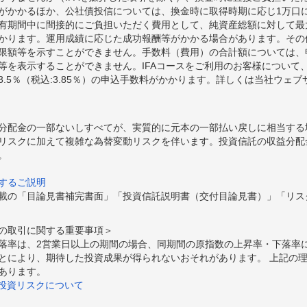
額がかかるほか、公社債投信については、換金時に取得時期に応じ1万口に
期間中に間接的にご負担いただく費用として、純資産総額に対して最大年率
かります。運用成績に応じた成功報酬等がかかる場合があります。その
限額等を示すことができません。手数料（費用）の合計額については、
等を表示することができません。IFAコースをご利用のお客様について、
.5％（税込:3.85％）の申込手数料がかかります。詳しくは当社ウェ
分配金の一部ないしすべてが、実質的に元本の一部払い戻しに相当する
リスクに加えて複雑な為替変動リスクを伴います。投資信託の収益分配
。
するご説明
載の「目論見書補完書面」「投資信託説明書（交付目論見書）」「リス
の取引に関する重要事項＞
落率は、2営業日以上の期間の場合、同期間の原指数の上昇率・下落率
とにより、期待した投資成果が得られないおそれがあります。 上記の
あります。
の投資リスクについて