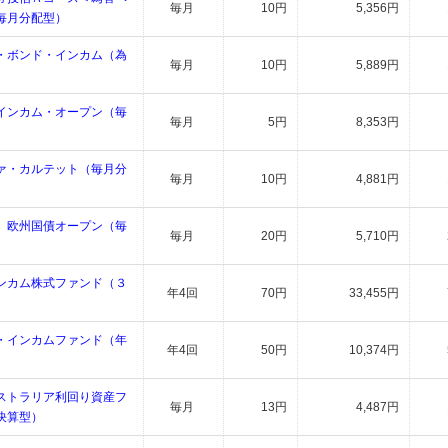
毎月
10円
5,356円
毎月分配型）
・ボンド・インカム（為
毎月
10円
5,889円
インカム・オープン（毎
毎月
5円
8,353円
）
ァ・カルテット（毎月分
毎月
10円
4,881円
 欧州国債オープン（毎
毎月
20円
5,710円
ンカム株式ファンド（３
年4回
70円
33,455円
・インカムファンド（年
年4回
50円
10,374円
ストラリア利回り資産フ
毎月
13円
4,487円
決算型）