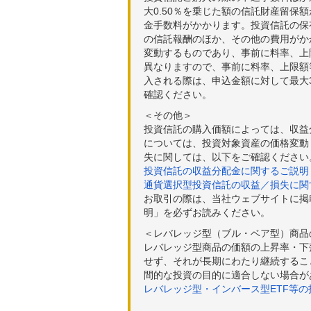
大0.50％を乗じた額の信託財産留保
金手数料がかかります。投資信託の保有
の信託報酬のほか、その他の費用がか
変動するものであり、事前に料率、上
異なりますので、事前に料率、上限額
入される際は、申込金額に対して最大3
確認ください。
＜その他＞
投資信託の購入価額によっては、収益
については、投資対象資産の価格変動
失に関しては、以下をご確認ください
投資信託の収益分配金に関するご説明
通貨選択型投資信託の収益／損失に関
お取引の際は、当社ウェブサイトに掲
明」を必ずお読みください。
＜レバレッジ型（ブル・ベア型）商品
レバレッジ型商品の価額の上昇率・下
せず、それが長期にわたり継続するこ
間的な投資の目的に適合しない場合が
レバレッジ型・インバース型ETF等