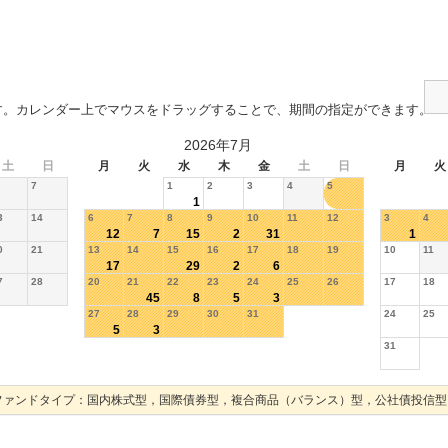
す。カレンダー上でマウスをドラッグすることで、期間の指定ができます。
2026年7月
土
日
月
火
水
木
金
土
日
月
火
7
1
2
3
4
5
1
3
14
6
7
8
9
10
11
12
3
4
12
7
15
2
31
1
0
21
13
14
15
16
17
18
19
10
11
17
29
2
6
7
28
20
21
22
23
24
25
26
17
18
45
8
5
3
27
28
29
30
31
24
25
5
3
31
ファンドタイプ：国内株式型，国際債券型，複合商品（バランス）型，公社債投信型