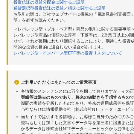
投資信託の収益分配金に関するご説明
通貨選択型投資信託の収益／損失に関するご説明
お取引の際は、当社ウェブサイトに掲載の「目論見書補完書面
明」を必ずお読みください。
＜レバレッジ型（ブル・ベア型）商品の取引に関する重要事項
レバレッジ型商品の価額の上昇率・下落率は、2営業日以上の
せず、それが長期にわたり継続することにより、期待した投資成
間的な投資の目的に適合しない場合があります。
レバレッジ型・インバース型ETF等の投資リスクについて
ご利用いただくにあたってのご留意事項
各情報のメンテナンスには万全を期しておりますが、その正
実績等は過去のものであり、将来の値動きを予想するもので
期間の実績を分析したものであり、将来の運用成果等を保証
当社ならびに情報提供会社（株式会社NTTデータ・エービ
当サイトで提供する各情報は、お客様ご自身のためにのみご
複写もしくは加工した文言やデータ等を第三者に譲渡または
かるデータは株式会社NTTデータ・エービックから提供を