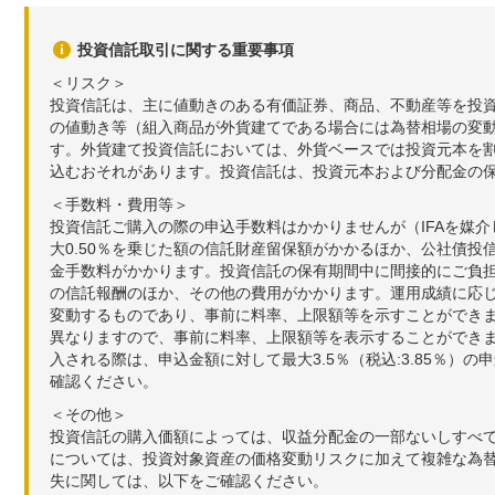
投資信託取引に関する重要事項
＜リスク＞
投資信託は、主に値動きのある有価証券、商品、不動産等を投
の値動き等（組入商品が外貨建てである場合には為替相場の変
す。外貨建て投資信託においては、外貨ベースでは投資元本を
込むおそれがあります。投資信託は、投資元本および分配金の
＜手数料・費用等＞
投資信託ご購入の際の申込手数料はかかりませんが（IFAを媒
大0.50％を乗じた額の信託財産留保額がかかるほか、公社債投
金手数料がかかります。投資信託の保有期間中に間接的にご負担い
の信託報酬のほか、その他の費用がかかります。運用成績に応
変動するものであり、事前に料率、上限額等を示すことができ
異なりますので、事前に料率、上限額等を表示することができませ
入される際は、申込金額に対して最大3.5％（税込:3.85％
確認ください。
＜その他＞
投資信託の購入価額によっては、収益分配金の一部ないしすべ
については、投資対象資産の価格変動リスクに加えて複雑な為
失に関しては、以下をご確認ください。