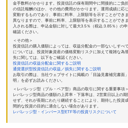
金手数料がかかります。投資信託の保有期間中に間接的にご負担い
の信託報酬のほか、その他の費用がかかります。運用成績に応
変動するものであり、事前に料率、上限額等を示すことができ
異なりますので、事前に料率、上限額等を表示することができませ
入される際は、申込金額に対して最大3.5％（税込:3.85％
確認ください。
＜その他＞
投資信託の購入価額によっては、収益分配金の一部ないしすべ
については、投資対象資産の価格変動リスクに加えて複雑な為
失に関しては、以下をご確認ください。
投資信託の収益分配金に関するご説明
通貨選択型投資信託の収益／損失に関するご説明
お取引の際は、当社ウェブサイトに掲載の「目論見書補完書面
明」を必ずお読みください。
＜レバレッジ型（ブル・ベア型）商品の取引に関する重要事項
レバレッジ型商品の価額の上昇率・下落率は、2営業日以上の
せず、それが長期にわたり継続することにより、期待した投資成
間的な投資の目的に適合しない場合があります。
レバレッジ型・インバース型ETF等の投資リスクについて