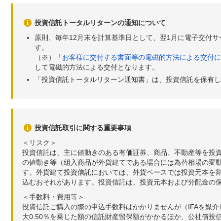
投資信託トータルリターンの通知について
原則、毎年12月末を計算基準日として、翌1月に電子交付
す。
（※）「
お客様に交付する書面等の電磁的方法による交付に
して電磁的方法による交付となります。
「投資信託トータルリターン通知書」は、投資信託を保有し
投資信託取引に関する重要事項
＜リスク＞
投資信託は、主に値動きのある有価証券、商品、不動産等を投
の値動き等（組入商品が外貨建てである場合には為替相場の変
す。外貨建て投資信託においては、外貨ベースでは投資元本を
込むおそれがあります。投資信託は、投資元本および分配金の
＜手数料・費用等＞
投資信託ご購入の際の申込手数料はかかりませんが（IFAを媒
大0.50％を乗じた額の信託財産留保額がかかるほか、公社債投