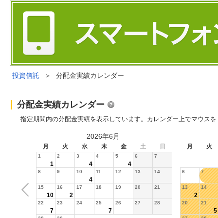
投資信託
＞
分配金実績カレンダー
分配金実績カレンダー
指定期間内の分配金実績を表示しています。カレンダー上でマウスを
2026年6月
月
火
水
木
金
土
日
月
火
1
2
3
4
5
6
7
1
4
4
8
9
10
11
12
13
14
6
7
4
15
16
17
18
19
20
21
13
14
10
2
2
22
23
24
25
26
27
28
20
21
7
7
5