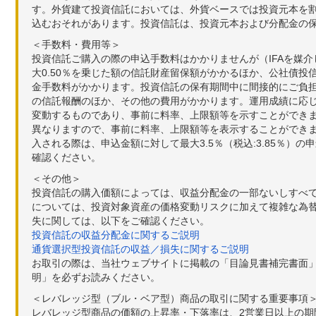
す。外貨建て投資信託においては、外貨ベースでは投資元本を
込むおそれがあります。投資信託は、投資元本および分配金の
＜手数料・費用等＞
投資信託ご購入の際の申込手数料はかかりませんが（IFAを媒
大0.50％を乗じた額の信託財産留保額がかかるほか、公社債投
金手数料がかかります。投資信託の保有期間中に間接的にご負担い
の信託報酬のほか、その他の費用がかかります。運用成績に応
変動するものであり、事前に料率、上限額等を示すことができ
異なりますので、事前に料率、上限額等を表示することができませ
入される際は、申込金額に対して最大3.5％（税込:3.85％
確認ください。
＜その他＞
投資信託の購入価額によっては、収益分配金の一部ないしすべ
については、投資対象資産の価格変動リスクに加えて複雑な為
失に関しては、以下をご確認ください。
投資信託の収益分配金に関するご説明
通貨選択型投資信託の収益／損失に関するご説明
お取引の際は、当社ウェブサイトに掲載の「目論見書補完書面
明」を必ずお読みください。
＜レバレッジ型（ブル・ベア型）商品の取引に関する重要事項
レバレッジ型商品の価額の上昇率・下落率は、2営業日以上の