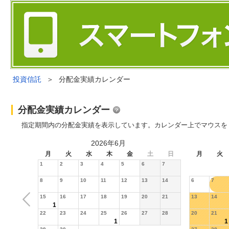
投資信託
＞
分配金実績カレンダー
分配金実績カレンダー
指定期間内の分配金実績を表示しています。カレンダー上でマウスを
2026年6月
月
火
水
木
金
土
日
月
火
1
2
3
4
5
6
7
8
9
10
11
12
13
14
6
7
15
16
17
18
19
20
21
13
14
1
22
23
24
25
26
27
28
20
21
1
1