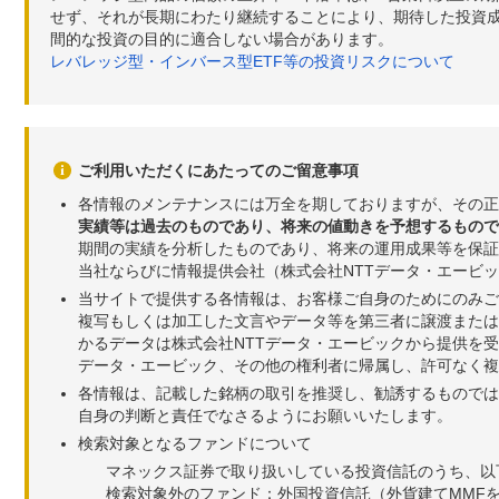
せず、それが長期にわたり継続することにより、期待した投資成
間的な投資の目的に適合しない場合があります。
レバレッジ型・インバース型ETF等の投資リスクについて
ご利用いただくにあたってのご留意事項
各情報のメンテナンスには万全を期しておりますが、その正
実績等は過去のものであり、将来の値動きを予想するもので
期間の実績を分析したものであり、将来の運用成果等を保証
当社ならびに情報提供会社（株式会社NTTデータ・エービ
当サイトで提供する各情報は、お客様ご自身のためにのみご
複写もしくは加工した文言やデータ等を第三者に譲渡または
かるデータは株式会社NTTデータ・エービックから提供を
データ・エービック、その他の権利者に帰属し、許可なく
各情報は、記載した銘柄の取引を推奨し、勧誘するものでは
自身の判断と責任でなさるようにお願いいたします。
検索対象となるファンドについて
マネックス証券で取り扱いしている投資信託のうち、以
検索対象外のファンド：外国投資信託（外貨建てMMF