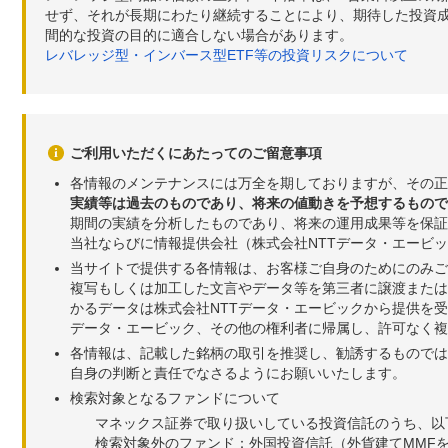
せず、それが長期にわたり継続することにより、期待した投資成
間的な投資の目的に適合しない場合があります。
レバレッジ型・インバース型ETF等の投資リスクについて
ご利用いただくにあたってのご留意事項
各情報のメンテナンスには万全を期しておりますが、その正
実績等は過去のものであり、将来の値動きを予想するもので
期間の実績を分析したものであり、将来の運用成果等を保証
当社ならびに情報提供会社（株式会社NTTデータ・エービ
当サイトで提供する各情報は、お客様ご自身のためにのみご
複写もしくは加工した文言やデータ等を第三者に譲渡または
かるデータは株式会社NTTデータ・エービックから提供を
データ・エービック、その他の権利者に帰属し、許可なく
各情報は、記載した銘柄の取引を推奨し、勧誘するものでは
自身の判断と責任でなさるようにお願いいたします。
検索対象となるファンドについて
マネックス証券で取り扱いしている投資信託のうち、以
検索対象外のファンド：外国投資信託（外貨建てMMF