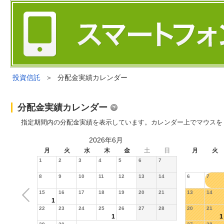
投資信託
＞
分配金実績カレンダー
分配金実績カレンダー
指定期間内の分配金実績を表示しています。カレンダー上でマウスを
2026年6月
月
火
水
木
金
土
日
月
火
1
2
3
4
5
6
7
8
9
10
11
12
13
14
6
7
15
16
17
18
19
20
21
13
14
1
22
23
24
25
26
27
28
20
21
1
1