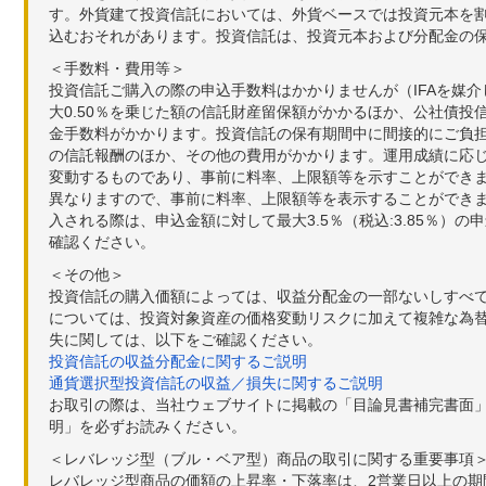
す。外貨建て投資信託においては、外貨ベースでは投資元本を
込むおそれがあります。投資信託は、投資元本および分配金の
＜手数料・費用等＞
投資信託ご購入の際の申込手数料はかかりませんが（IFAを媒
大0.50％を乗じた額の信託財産留保額がかかるほか、公社債投
金手数料がかかります。投資信託の保有期間中に間接的にご負担い
の信託報酬のほか、その他の費用がかかります。運用成績に応
変動するものであり、事前に料率、上限額等を示すことができ
異なりますので、事前に料率、上限額等を表示することができませ
入される際は、申込金額に対して最大3.5％（税込:3.85％
確認ください。
＜その他＞
投資信託の購入価額によっては、収益分配金の一部ないしすべ
については、投資対象資産の価格変動リスクに加えて複雑な為
失に関しては、以下をご確認ください。
投資信託の収益分配金に関するご説明
通貨選択型投資信託の収益／損失に関するご説明
お取引の際は、当社ウェブサイトに掲載の「目論見書補完書面
明」を必ずお読みください。
＜レバレッジ型（ブル・ベア型）商品の取引に関する重要事項
レバレッジ型商品の価額の上昇率・下落率は、2営業日以上の