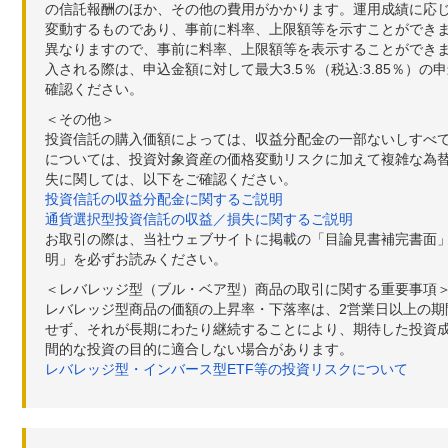
の信託報酬のほか、その他の費用がかかります。運用成績に応
変動するものであり、事前に料率、上限額等を示すことができ
異なりますので、事前に料率、上限額等を表示することができませ
入される際は、申込金額に対して最大3.5％（税込:3.85％
確認ください。
＜その他＞
投資信託の購入価額によっては、収益分配金の一部ないしすべ
については、投資対象資産の価格変動リスクに加えて複雑な為
失に関しては、以下をご確認ください。
投資信託の収益分配金に関するご説明
通貨選択型投資信託の収益／損失に関するご説明
お取引の際は、当社ウェブサイトに掲載の「目論見書補完書面
明」を必ずお読みください。
＜レバレッジ型（ブル・ベア型）商品の取引に関する重要事項
レバレッジ型商品の価額の上昇率・下落率は、2営業日以上の
せず、それが長期にわたり継続することにより、期待した投資成
間的な投資の目的に適合しない場合があります。
レバレッジ型・インバース型ETF等の投資リスクについて