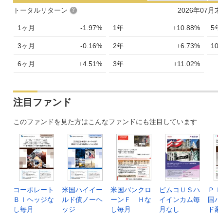
2024年12月
8,436
+281
+3.4
トータルリターン
2026年07
2024年11月
8,155
-66
-0.8
1ヶ月
-1.97%
1年
+10.88%
5
2024年10月
8,221
+476
+6.1
3ヶ月
-0.16%
2年
+6.73%
1
2024年09月
7,745
-69
-0.8
6ヶ月
+4.51%
3年
+11.02%
2024年08月
7,814
-368
-4.5
2024年07月
8,182
-212
-2.5
注目ファンド
2024年06月
8,394
+270
+3.3
このファンドを見た方はこんなファンドにも注目しています
2024年05月
8,124
+32
+0.4
2024年04月
8,092
+202
+2.5
2024年03月
7,890
+109
+1.4
2024年02月
7,781
+126
+1.6
コーポレート
米国ハイイー
米国バンクロ
ピムコＵＳハ
Ｐ
ＢＩヘッジな
ルド債ノーヘ
ーンＦ Ｈな
イインカム毎
国
2024年01月
7,655
+342
+4.6
し毎月
ッジ
し毎月
月なし
ド