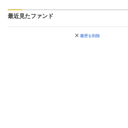
2023年12月
7,313
-113
-1.5
2023年11月
7,426
+251
+3.5
最近見たファンド
2023年10月
7,175
-125
-1.7
履歴を削除
2023年09月
7,300
+49
+0.6
2023年08月
7,251
+277
+3.9