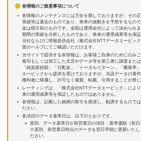
各情報のご留意事項について
各情報のメンテナンスには万全を期しておりますが、その正
実績等は過去のものであり、将来の値動きを予想するもので
金は税引前のものです。金額は運用会社によって決められま
期間の実績を分析したものであり、将来の運用成果等を保証
当社ならびに情報提供会社（株式会社NTTデータエービッ
面のヘルプにてご確認いただけます。
当サイトで提供する各情報は、お客様ご自身のためにのみご
複写もしくは加工した文言やデータ等を第三者に譲渡または
「純資産総額」「分配金」「トータルリターン」「騰落率」
エービックから提供を受けておりますが、当該データの著作
権利者に帰属し、許可なく複製、転載、引用することが禁じ
レーティングは、「株式会社NTTデータエービック」によ
来の運用成果等を保証したものではありません。
各情報は、記載した銘柄の取引を推奨し、勧誘するものでは
ださい。
各項目のデータ基準日は、以下のとおりです。
原則、データ基準日が前営業日の項目：基準価額（前日
※原則、前営業日時点のデータを翌日早朝に更新いたし
ださい。