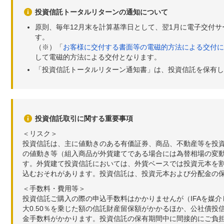
投資信託トータルリターンの通知について
原則、毎年12月末を計算基準日として、翌1月に電子交付
す。
（※）「
お客様に交付する書面等の電磁的方法による交付に
して電磁的方法による交付となります。
「投資信託トータルリターン通知書」は、投資信託を保有し
投資信託取引に関する重要事項
＜リスク＞
投資信託は、主に値動きのある有価証券、商品、不動産等を投
の値動き等（組入商品が外貨建てである場合には為替相場の変
す。外貨建て投資信託においては、外貨ベースでは投資元本を
込むおそれがあります。投資信託は、投資元本および分配金の
＜手数料・費用等＞
投資信託ご購入の際の申込手数料はかかりませんが（IFAを媒
大0.50％を乗じた額の信託財産留保額がかかるほか、公社債投
金手数料がかかります。投資信託の保有期間中に間接的にご負担い