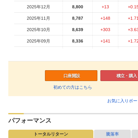
2025年12月
8,800
+13
+0.1
2025年11月
8,787
+148
+1.7
2025年10月
8,639
+303
+3.6
2025年09月
8,336
+141
+1.7
2025年08月
8,195
-25
-0.3
2025年07月
8,220
+228
+2.8
2025年06月
7,992
+125
+1.5
口座開設
積立・購入
2025年05月
7,867
+198
+2.5
初めての方はこちら
2025年04月
7,669
-417
-5.1
お気に入りボ
2025年03月
8,086
-69
-0.8
パフォーマンス
2025年02月
8,155
-190
-2.2
2025年01月
8,345
-91
-1.0
トータルリターン
騰落率