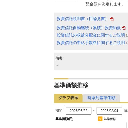
配金額を決定します。
投資信託説明書（目論見書）
投資信託自動継続（累積）投資約款
投資信託の収益分配金に関するご説明
投資信託の申込手数料に関するご説明
備考
－
基準価額推移
グラフ表示
時系列基準価額
期間：
～
日
基準価額(円)
基準価額