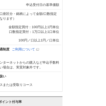
申込受付日の基準価額
口座区分・銘柄によって金額/口数指定
なります）
金額指定買付：100円以上1円単位
口数指定買付：1万口以上1口単位
100円／口以上1円／口単位
遇制度
ご利用について
ンターネットからの購入など申込手数料
い場合は、実質対象外です。
扱い
スまたは受取りコース
ポイント付与率