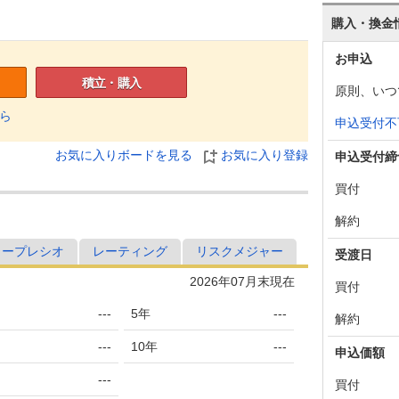
購入・換金
お申込
積立・購入
原則、いつ
ら
申込受付不
お気に入りボードを見る
お気に入り登録
申込受付締
買付
解約
ャープレシオ
レーティング
リスクメジャー
受渡日
2026年07月末現在
買付
---
5年
---
解約
---
10年
---
申込価額
---
買付