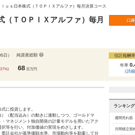
Ｐｌｕｓ日本株式（ＴＯＰＩＸアルファ）毎月決算コース
式（ＴＯＰＩＸアルファ）毎月
口座
純資産総額
05日）
信託報酬率
0
年率
68
.37%
)
百万円
（
詳
ランキング
株式に投資します。
指数）（配当込み）の動きに連動しつつ、ゴールドマ
週間売れ筋
ト・マネジメント独自開発の計量モデルを用いたアク
選択等を行い、付加価値の実現をめざします。
月間積立契
。委託会社が基準価額水準、市場動向等を勘案して分