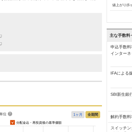
値上がり(6
主な手数料
申込手数料
インターネ
IFAによる
SBI新生銀
単位
解約手数料
分配金込・再投資後の基準価額
スイッチン