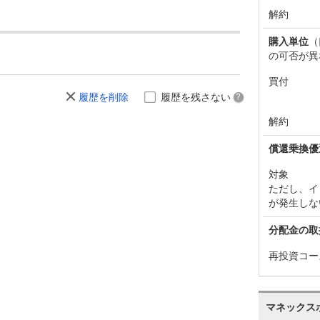
解約
購入単位
（
の可否が異
買付
履歴を削除
履歴を残さない
解約
償還乗換優
対象
ただし、イ
が発生しな
分配金の取
再投資コー
マネックス