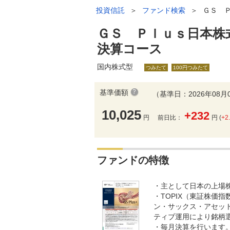
投資信託
＞
ファンド検索
＞
ＧＳ 
ＧＳ Ｐｌｕｓ日本株
決算コース
国内株式型
つみたて
100円つみたて
基準価額
（基準日：2026年08月
10,025
+232
円
前日比：
円 (
+2
ファンドの特徴
・主として日本の上場
・TOPIX（東証株価
ン・サックス・アセッ
ティブ運用により銘柄
・毎月決算を行います