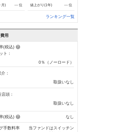
ヶ月)
---
位
値上がり(1年)
---
位
ランキング一覧
･費用
率(税込)
ット：
0％（ノーロード）
媒介：
取扱いなし
行店頭：
取扱いなし
率(税込)
なし
グ手数料率
当ファンドはスイッチン