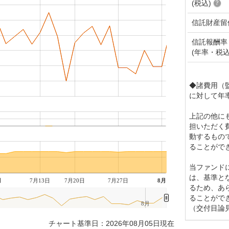
(税込)
信託財産留
信託報酬率
(年率・税込
◆諸費用（
に対して年率
上記の他に
担いただく
動するもの
ることがで
当ファンド
は、基準と
月
7月13日
7月20日
7月27日
8月
るため、あ
ることがで
8月
（交付目論
チャート基準日：2026年08月05日現在