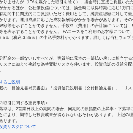
かりませんが（IFAを媒介した取引を除く）、換金時に直接ご負担いた
額がかかるほか、公社債投信については、換金時に取得時期に応じ1万口に
期間中に間接的にご負担いただく費用として、純資産総額に対して最大年率
かります。運用成績に応じた成功報酬等がかかる場合があります。その
限額等を示すことができません。手数料（費用）の合計額については、
等を表示することができません。IFAコースをご利用のお客様について、
.5％（税込:3.85％）の申込手数料がかかります。詳しくは当社ウェ
分配金の一部ないしすべてが、実質的に元本の一部払い戻しに相当する
リスクに加えて複雑な為替変動リスクを伴います。投資信託の収益分配
。
するご説明
載の「目論見書補完書面」「投資信託説明書（交付目論見書）」「リス
の取引に関する重要事項＞
落率は、2営業日以上の期間の場合、同期間の原指数の上昇率・下落率
とにより、期待した投資成果が得られないおそれがあります。 上記の
あります。
の投資リスクについて