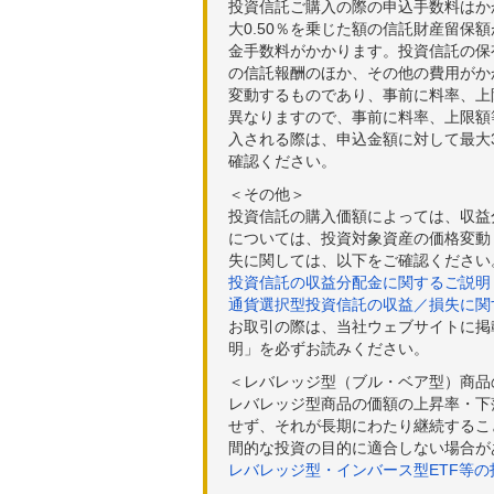
投資信託ご購入の際の申込手数料はか
大0.50％を乗じた額の信託財産留保
金手数料がかかります。投資信託の保有
の信託報酬のほか、その他の費用がか
変動するものであり、事前に料率、上
異なりますので、事前に料率、上限額
入される際は、申込金額に対して最大3
確認ください。
＜その他＞
投資信託の購入価額によっては、収益
については、投資対象資産の価格変動
失に関しては、以下をご確認ください
投資信託の収益分配金に関するご説明
通貨選択型投資信託の収益／損失に関
お取引の際は、当社ウェブサイトに掲
明」を必ずお読みください。
＜レバレッジ型（ブル・ベア型）商品
レバレッジ型商品の価額の上昇率・下
せず、それが長期にわたり継続するこ
間的な投資の目的に適合しない場合が
レバレッジ型・インバース型ETF等