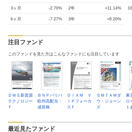
2024年10月
8,242
+207
+2.5
3ヶ月
-2.70%
2年
+11.14%
1
2024年09月
8,035
+687
+9.3
6ヶ月
-7.27%
3年
+8.20%
2024年08月
7,348
-161
-2.1
2024年07月
7,509
-634
-7.7
注目ファンド
2024年06月
8,143
+335
+4.2
このファンドを見た方はこんなファンドにも注目しています
2024年05月
7,808
+79
+1.0
2024年04月
7,729
+479
+6.6
2024年03月
7,250
+86
+1.2
2024年02月
7,164
+488
+7.3
ＤＷＳ新資源
ＢＮＰパリバ
ＤＩＡＭ Ｖ
ＳＭＴＡＭダ
東
テクノロジー
欧州高配当・
ＩＰフォーカ
ウ・ジョーン
ロ
2024年01月
6,676
-139
-2.0
Ｆ
成長株
スＦ
ズ
ト
2023年12月
6,815
-189
-2.7
2023年11月
7,004
-1
-0.0
最近見たファンド