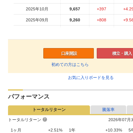
2025年10月
9,657
+397
+4.2
2025年09月
9,260
+808
+9.5
2025年08月
8,452
+254
+3.1
2025年07月
8,198
+201
+2.5
2025年06月
7,997
+174
+2.2
口座開設
積立・購入
2025年05月
7,823
+410
+5.5
初めての方はこちら
2025年04月
7,413
-612
-7.6
お気に入りボードを見る
2025年03月
8,025
+298
+3.8
パフォーマンス
2025年02月
7,727
-72
-0.9
2025年01月
7,799
-288
-3.5
トータルリターン
騰落率
2024年12月
8,087
+292
+3.7
トータルリターン
2026年07
2024年11月
7,795
-447
-5.4
1ヶ月
+2.51%
1年
+10.33%
5