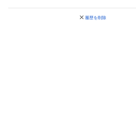
2023年10月
7,005
-159
-2.2
履歴を削除
2023年09月
7,164
-146
-2.0
2023年08月
7,310
-216
-2.8