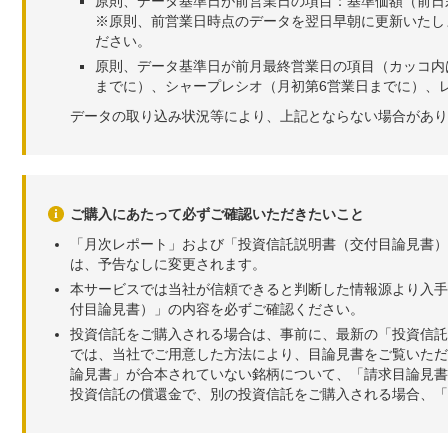
原則、データ基準日が前営業日の項目：基準価額（前日
※原則、前営業日時点のデータを翌日早朝に更新いたし
ださい。
原則、データ基準日が前月最終営業日の項目（カッコ内
までに）、シャープレシオ（月初第6営業日までに）、レ
データの取り込み状況等により、上記とならない場合があり
ご購入にあたって必ずご確認いただきたいこと
「月次レポート」および「投資信託説明書（交付目論見書）
は、予告なしに変更されます。
本サービスでは当社が信頼できると判断した情報源より入手
付目論見書）」の内容を必ずご確認ください。
投資信託をご購入される場合は、事前に、最新の「投資信託
では、当社でご用意した方法により、目論見書をご覧いただ
論見書」が合本されていない銘柄について、「請求目論見書
投資信託の償還金で、別の投資信託をご購入される場合、「