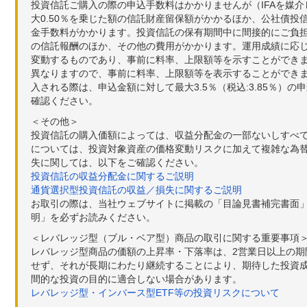
投資信託ご購入の際の申込手数料はかかりませんが（IFAを媒
大0.50％を乗じた額の信託財産留保額がかかるほか、公社債投
金手数料がかかります。投資信託の保有期間中に間接的にご負担い
の信託報酬のほか、その他の費用がかかります。運用成績に応
変動するものであり、事前に料率、上限額等を示すことができ
異なりますので、事前に料率、上限額等を表示することができませ
入される際は、申込金額に対して最大3.5％（税込:3.85％
確認ください。
＜その他＞
投資信託の購入価額によっては、収益分配金の一部ないしすべ
については、投資対象資産の価格変動リスクに加えて複雑な為
失に関しては、以下をご確認ください。
投資信託の収益分配金に関するご説明
通貨選択型投資信託の収益／損失に関するご説明
お取引の際は、当社ウェブサイトに掲載の「目論見書補完書面
明」を必ずお読みください。
＜レバレッジ型（ブル・ベア型）商品の取引に関する重要事項
レバレッジ型商品の価額の上昇率・下落率は、2営業日以上の
せず、それが長期にわたり継続することにより、期待した投資成
間的な投資の目的に適合しない場合があります。
レバレッジ型・インバース型ETF等の投資リスクについて