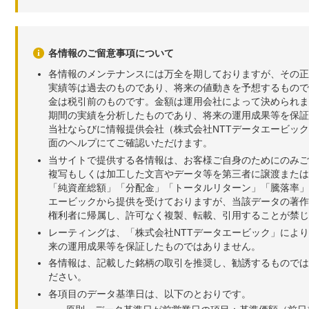
各情報のご留意事項について
各情報のメンテナンスには万全を期しておりますが、その正
実績等は過去のものであり、将来の値動きを予想するもので
金は税引前のものです。金額は運用会社によって決められま
期間の実績を分析したものであり、将来の運用成果等を保証
当社ならびに情報提供会社（株式会社NTTデータエービッ
面のヘルプにてご確認いただけます。
当サイトで提供する各情報は、お客様ご自身のためにのみご
複写もしくは加工した文言やデータ等を第三者に譲渡または
「純資産総額」「分配金」「トータルリターン」「騰落率」
エービックから提供を受けておりますが、当該データの著作
権利者に帰属し、許可なく複製、転載、引用することが禁じ
レーティングは、「株式会社NTTデータエービック」によ
来の運用成果等を保証したものではありません。
各情報は、記載した銘柄の取引を推奨し、勧誘するものでは
ださい。
各項目のデータ基準日は、以下のとおりです。