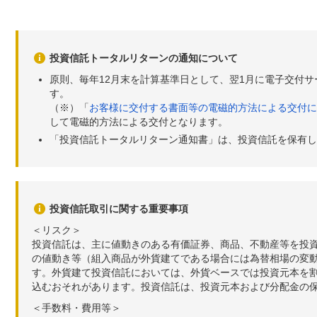
投資信託トータルリターンの通知について
原則、毎年12月末を計算基準日として、翌1月に電子交付
す。
（※）「
お客様に交付する書面等の電磁的方法による交付に
して電磁的方法による交付となります。
「投資信託トータルリターン通知書」は、投資信託を保有し
投資信託取引に関する重要事項
＜リスク＞
投資信託は、主に値動きのある有価証券、商品、不動産等を投
の値動き等（組入商品が外貨建てである場合には為替相場の変
す。外貨建て投資信託においては、外貨ベースでは投資元本を
込むおそれがあります。投資信託は、投資元本および分配金の
＜手数料・費用等＞