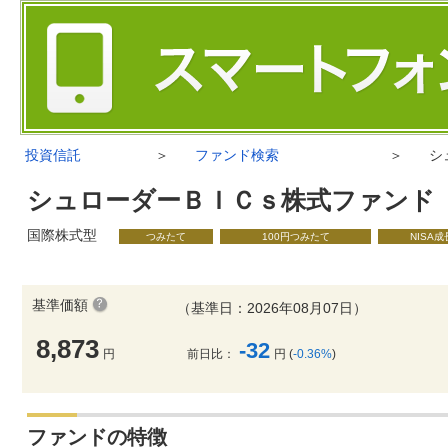
投資信託
＞
ファンド検索
＞
シ
シュローダーＢＩＣｓ株式ファンド
国際株式型
つみたて
100円つみたて
NISA
基準価額
（基準日：2026年08月07日）
8,873
-32
円
前日比：
円 (
-0.36%
)
ファンドの特徴