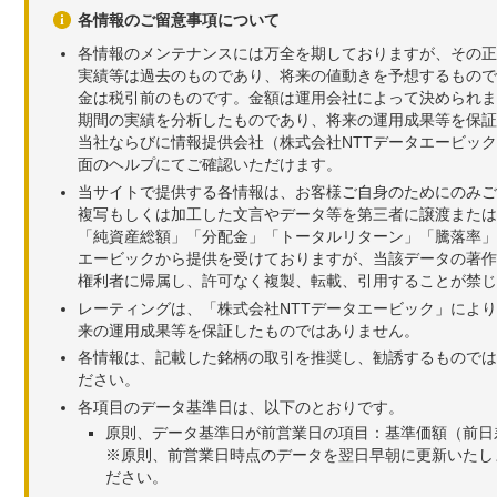
各情報のご留意事項について
各情報のメンテナンスには万全を期しておりますが、その正
実績等は過去のものであり、将来の値動きを予想するもので
金は税引前のものです。金額は運用会社によって決められま
期間の実績を分析したものであり、将来の運用成果等を保証
当社ならびに情報提供会社（株式会社NTTデータエービッ
面のヘルプにてご確認いただけます。
当サイトで提供する各情報は、お客様ご自身のためにのみご
複写もしくは加工した文言やデータ等を第三者に譲渡または
「純資産総額」「分配金」「トータルリターン」「騰落率」
エービックから提供を受けておりますが、当該データの著作
権利者に帰属し、許可なく複製、転載、引用することが禁じ
レーティングは、「株式会社NTTデータエービック」によ
来の運用成果等を保証したものではありません。
各情報は、記載した銘柄の取引を推奨し、勧誘するものでは
ださい。
各項目のデータ基準日は、以下のとおりです。
原則、データ基準日が前営業日の項目：基準価額（前日
※原則、前営業日時点のデータを翌日早朝に更新いたし
ださい。