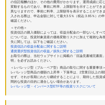
の信託報酬のほか、その他の費用がかかります。運用成績に応
変動するものであり、事前に料率、上限額等を示すことができ
異なりますので、事前に料率、上限額等を表示することができませ
入される際は、申込金額に対して最大3.5％（税込:3.85％
確認ください。
＜その他＞
投資信託の購入価額によっては、収益分配金の一部ないしすべ
については、投資対象資産の価格変動リスクに加えて複雑な為
失に関しては、以下をご確認ください。
投資信託の収益分配金に関するご説明
通貨選択型投資信託の収益／損失に関するご説明
お取引の際は、当社ウェブサイトに掲載の「目論見書補完書面
明」を必ずお読みください。
＜レバレッジ型（ブル・ベア型）商品の取引に関する重要事項
レバレッジ型商品の価額の上昇率・下落率は、2営業日以上の
せず、それが長期にわたり継続することにより、期待した投資成
間的な投資の目的に適合しない場合があります。
レバレッジ型・インバース型ETF等の投資リスクについて