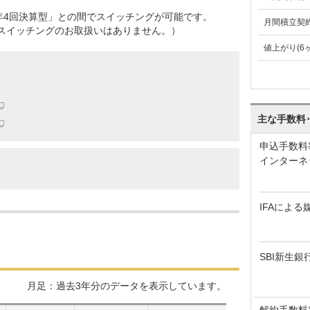
年4回決算型」との間でスイッチングが可能です。
月間積立契
はスイッチングのお取扱いはありません。）
値上がり(6
主な手数料
申込手数料
インターネ
IFAによる
SBI新生銀
月足：過去3年分のデータを表示しています。
解約手数料