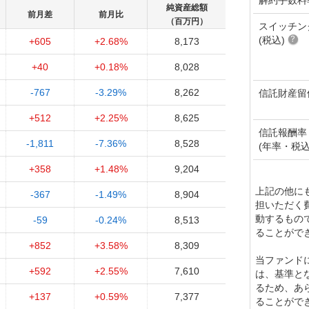
純資産総額
前月差
前月比
（百万円）
スイッチン
(税込)
+605
+2.68%
8,173
+40
+0.18%
8,028
-767
-3.29%
8,262
信託財産留
+512
+2.25%
8,625
信託報酬率
-1,811
-7.36%
8,528
(年率・税込
+358
+1.48%
9,204
上記の他に
-367
-1.49%
8,904
担いただく
動するもの
-59
-0.24%
8,513
ることがで
+852
+3.58%
8,309
当ファンド
+592
+2.55%
7,610
は、基準と
るため、あ
+137
+0.59%
7,377
ることがで