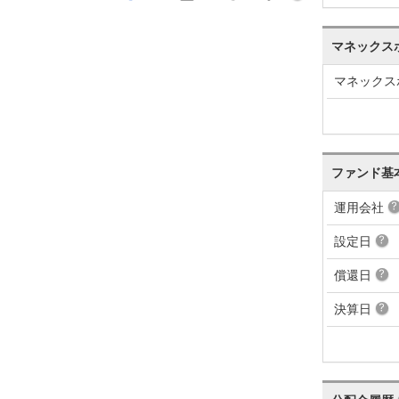
+235
+1.16%
5,741
マネックス
マネックス
ファンド基
運用会社
設定日
償還日
決算日