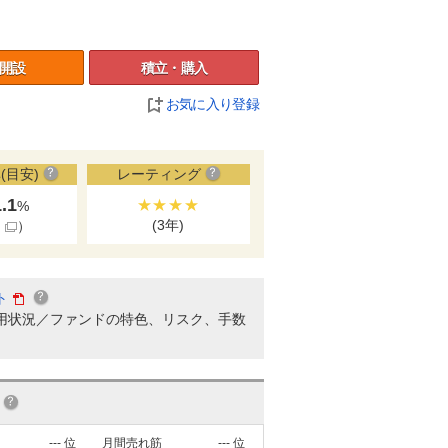
開設
積立・購入
お気に入り登録
(目安)
レーティング
1.1
★★★★
%
(3年)
細
）
ト
用状況／ファンドの特色、リスク、手数
---
位
月間売れ筋
---
位