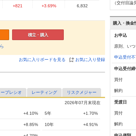
（交付目論
+821
+3.69%
6,832
+1,075
+5.07%
6,359
購入・換金
+609
+2.96%
5,820
積立・購入
お申込
+378
+1.87%
5,630
原則、いつ
ら
+280
+1.40%
5,424
申込受付不
お気に入りボードを見る
お気に入り登録
-151
-0.75%
5,251
申込受付締
+131
+0.66%
5,317
買付
+705
+3.66%
5,146
解約
ャープレシオ
レーティング
リスクメジャー
-89
-0.46%
4,974
受渡日
2026年07月末現在
-127
-0.65%
4,900
買付
+4.10%
5年
+1.70%
-410
-2.06%
4,964
解約
+8.85%
10年
+4.91%
-229
-1.14%
5,062
申込価額
+4.70%