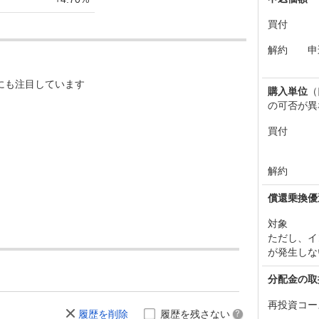
+533
+2.72%
5,203
買付
+104
+0.53%
5,236
解約
申
-137
-0.70%
5,279
にも注目しています
-651
-3.21%
5,342
購入単位
（
の可否が異
+187
+0.93%
5,391
買付
+1,084
+5.71%
5,349
-951
-4.77%
5,111
解約
+121
+0.61%
5,459
償還乗換優
-339
-1.68%
5,467
対象
ただし、イ
+380
+1.92%
5,723
が発生しな
-380
-1.89%
5,638
分配金の取
-284
-1.39%
5,806
再投資コー
履歴を削除
履歴を残さない