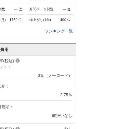
約数
---
位
月間ページ閲覧
---
位
ヶ月)
1750
位
値上がり(1年)
1490
位
ランキング一覧
･費用
率(税込)
ット：
0％（ノーロード）
媒介：
2.75％
行店頭：
取扱いなし
率(税込)
なし