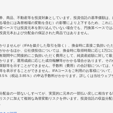
券、商品、不動産等を投資対象としています。投資信託の基準価額は、
る場合には為替相場の変動を含む）の影響により上下するため、これに
貨ベースでは投資元本を割り込んでいない場合でも、円換算ベースでは
投資元本および分配金の保証された商品ではありません。
かりませんが（IFAを媒介した取引を除く）、換金時に直接ご負担いた
額がかかるほか、公社債投信については、換金時に取得時期に応じ1万口に
期間中に間接的にご負担いただく費用として、純資産総額に対して最大年率
かります。運用成績に応じた成功報酬等がかかる場合があります。その
限額等を示すことができません。手数料（費用）の合計額については、
等を表示することができません。IFAコースをご利用のお客様について、
.5％（税込:3.85％）の申込手数料がかかります。詳しくは当社ウェ
分配金の一部ないしすべてが、実質的に元本の一部払い戻しに相当する
リスクに加えて複雑な為替変動リスクを伴います。投資信託の収益分配
。