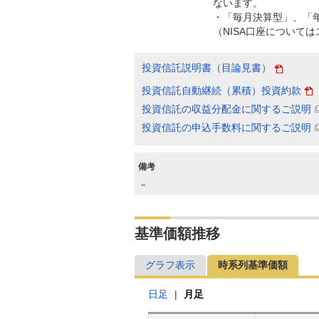
ないます。
・「毎月決算型」、「
（NISA口座について
投資信託説明書（目論見書）
投資信託自動継続（累積）投資約款
投資信託の収益分配金に関するご説明
投資信託の申込手数料に関するご説明
備考
－
基準価額推移
グラフ表示
時系列基準価額
日足
|
月足