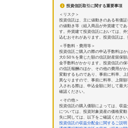
投資信託取引に関する重要事項
＜リスク＞
投資信託は、主に値動きのある有価証
の値動き等（組入商品が外貨建てであ
す。外貨建て投資信託においては、外
込むおそれがあります。投資信託は、
＜手数料・費用等＞
投資信託ご購入の際の申込手数料はか
大0.50％を乗じた額の信託財産留保
金手数料がかかります。投資信託の保有
の信託報酬のほか、その他の費用がか
変動するものであり、事前に料率、上
異なりますので、事前に料率、上限額
入される際は、申込金額に対して最大3
確認ください。
＜その他＞
投資信託の購入価額によっては、収益
については、投資対象資産の価格変動
失に関しては、以下をご確認ください
投資信託の収益分配金に関するご説明