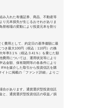
組み入れた有価証券、商品、不動産等
より元本損失が生じるおそれがありま
為替相場の変動により投資元本を割り
だく費用として、約定日の基準価額に最
つき最大100円（税込：110円）の換
3.1％（税込:3.41％）を乗じた額
他費用については、運用状況等により
申込金額、保有期間等の各条件により
IFAを媒介した取引から投資信託を購
ブサイトに掲載の「ファンド詳細」よりご
場合があります。通貨選択型投資信託
金と、通貨選択型投資信託の収益／損