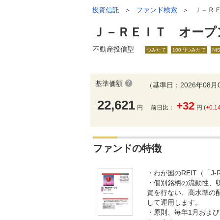
投資信託
＞
ファンド検索
＞
Ｊ－Ｒ
Ｊ－ＲＥＩＴ オープ
不動産投信型
つみたて
100円つみたて
NI
基準価額
（基準日：2026年08月
22,621
+32
円
前日比：
円 (
+0.1
ファンドの特徴
・わが国のREIT（「J
・個別銘柄の流動性、収
資を行ない、高水準の
して運用します。
・原則、毎年1月および