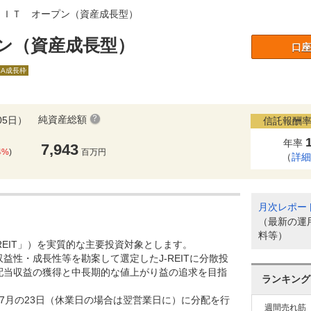
ＥＩＴ オープン（資産成長型）
ン（資産成長型）
口座
SA成長枠
純資産総額
05日）
信託報酬率
年率
7,943
4%
)
百万円
（
詳
月次レポー
（最新の運
料等）
-REIT」）を実質的な主要投資対象とします。
益性・成長性等を勘案して選定したJ-REITに分散投
配当収益の獲得と中長期的な値上がり益の追求を目指
ランキング
7月の23日（休業日の場合は翌営業日に）に分配を行
週間売れ筋