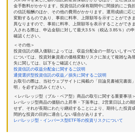
金手数料がかかります。投資信託の保有期間中に間接的にご負担い
の信託報酬のほか、その他の費用がかかります。運用成績に応
変動するものであり、事前に料率、上限額等を示すことができ
異なりますので、事前に料率、上限額等を表示することができませ
入される際は、申込金額に対して最大3.5％（税込:3.85％
確認ください。
＜その他＞
投資信託の購入価額によっては、収益分配金の一部ないしすべ
については、投資対象資産の価格変動リスクに加えて複雑な為
失に関しては、以下をご確認ください。
投資信託の収益分配金に関するご説明
通貨選択型投資信託の収益／損失に関するご説明
お取引の際は、当社ウェブサイトに掲載の「目論見書補完書面
明」を必ずお読みください。
＜レバレッジ型（ブル・ベア型）商品の取引に関する重要事項
レバレッジ型商品の価額の上昇率・下落率は、2営業日以上の
せず、それが長期にわたり継続することにより、期待した投資成
間的な投資の目的に適合しない場合があります。
レバレッジ型・インバース型ETF等の投資リスクについて