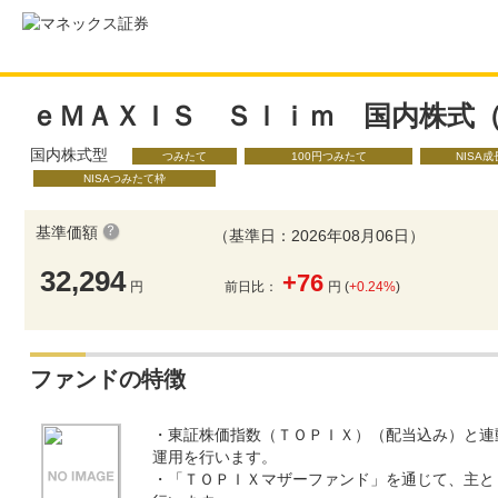
ｅＭＡＸＩＳ Ｓｌｉｍ 国内株式
国内株式型
つみたて
100円つみたて
NISA
NISAつみたて枠
基準価額
（基準日：2026年08月06日）
32,294
+76
円
前日比：
円 (
+0.24%
)
ファンドの特徴
・東証株価指数（ＴＯＰＩＸ）（配当込み）と連
運用を行います。
・「ＴＯＰＩＸマザーファンド」を通じて、主と