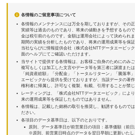
各情報のご留意事項について
各情報のメンテナンスには万全を期しておりますが、その正
実績等は過去のものであり、将来の値動きを予想するもので
金は税引前のものです。金額は運用会社によって決められま
期間の実績を分析したものであり、将来の運用成果等を保証
当社ならびに情報提供会社（株式会社NTTデータエービッ
面のヘルプにてご確認いただけます。
当サイトで提供する各情報は、お客様ご自身のためにのみご
複写もしくは加工した文言やデータ等を第三者に譲渡または
「純資産総額」「分配金」「トータルリターン」「騰落率」
エービックから提供を受けておりますが、当該データの著作
権利者に帰属し、許可なく複製、転載、引用することが禁じ
レーティングは、「株式会社NTTデータエービック」によ
来の運用成果等を保証したものではありません。
各情報は、記載した銘柄の取引を推奨し、勧誘するものでは
ださい。
各項目のデータ基準日は、以下のとおりです。
原則、データ基準日が前営業日の項目：基準価額（前日
※原則、前営業日時点のデータを翌日早朝に更新いたし