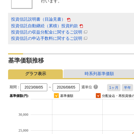
行います。
投資信託説明書（目論見書）
投資信託自動継続（累積）投資約款
投資信託の収益分配金に関するご説明
投資信託の申込手数料に関するご説明
基準価額推移
グラフ表示
時系列基準価額
期間：
～
週単位
基準価額(円)
基準価額
分配金込・再投資後
30,000
25,000