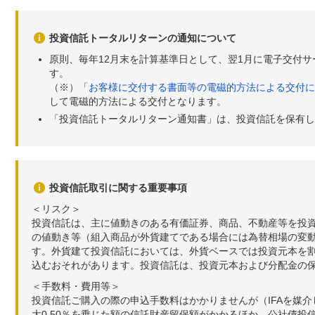
投資信託トータルリターンの通知について
原則、毎年12月末を計算基準日として、翌1月に電子交付
す。
（※）「
お客様に交付する書面等の電磁的方法による交付に
して電磁的方法による交付となります。
「投資信託トータルリターン通知書」は、投資信託を保有し
投資信託取引に関する重要事項
＜リスク＞
投資信託は、主に値動きのある有価証券、商品、不動産等を投
の値動き等（組入商品が外貨建てである場合には為替相場の変
す。外貨建て投資信託においては、外貨ベースでは投資元本を
込むおそれがあります。投資信託は、投資元本および分配金の
＜手数料・費用等＞
投資信託ご購入の際の申込手数料はかかりませんが（IFAを媒
大0.50％を乗じた額の信託財産留保額がかかるほか、公社債投