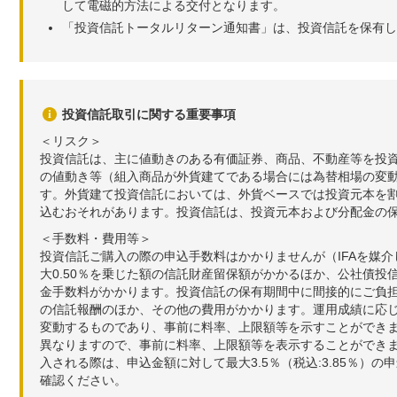
して電磁的方法による交付となります。
「投資信託トータルリターン通知書」は、投資信託を保有し
投資信託取引に関する重要事項
＜リスク＞
投資信託は、主に値動きのある有価証券、商品、不動産等を投
の値動き等（組入商品が外貨建てである場合には為替相場の変
す。外貨建て投資信託においては、外貨ベースでは投資元本を
込むおそれがあります。投資信託は、投資元本および分配金の
＜手数料・費用等＞
投資信託ご購入の際の申込手数料はかかりませんが（IFAを媒
大0.50％を乗じた額の信託財産留保額がかかるほか、公社債投
金手数料がかかります。投資信託の保有期間中に間接的にご負担い
の信託報酬のほか、その他の費用がかかります。運用成績に応
変動するものであり、事前に料率、上限額等を示すことができ
異なりますので、事前に料率、上限額等を表示することができませ
入される際は、申込金額に対して最大3.5％（税込:3.85％
確認ください。