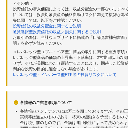
＜その他＞
投資信託の購入価額によっては、収益分配金の一部ないしすべ
については、投資対象資産の価格変動リスクに加えて複雑な為
失に関しては、以下をご確認ください。
投資信託の収益分配金に関するご説明
通貨選択型投資信託の収益／損失に関するご説明
お取引の際は、当社ウェブサイトに掲載の「目論見書補完書面
明」を必ずお読みください。
＜レバレッジ型（ブル・ベア型）商品の取引に関する重要事項
レバレッジ型商品の価額の上昇率・下落率は、2営業日以上の
せず、それが長期にわたり継続することにより、期待した投資成
間的な投資の目的に適合しない場合があります。
レバレッジ型・インバース型ETF等の投資リスクについて
各情報のご留意事項について
各情報のメンテナンスには万全を期しておりますが、その正
実績等は過去のものであり、将来の値動きを予想するもので
金は税引前のものです。金額は運用会社によって決められま