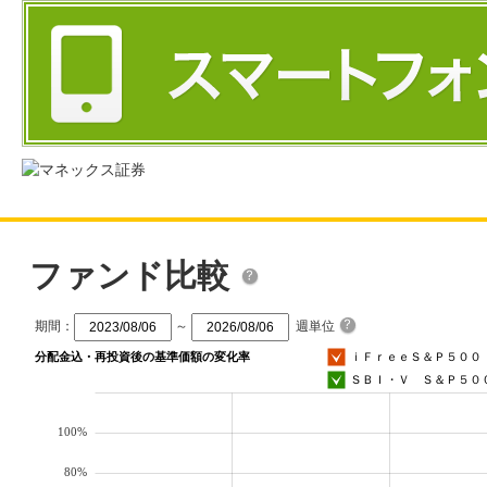
ファンド比較
期間：
～
週単位
分配金込・再投資後の基準価額の変化率
ｉＦｒｅｅＳ＆Ｐ５００
ＳＢＩ・Ｖ Ｓ＆Ｐ５０
100%
80%