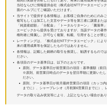
期間の実績を分析したものであり、将来の運用成果等を保証
当社ならびに情報提供会社（株式会社NTTデータエービッ
面のヘルプにてご確認いただけます。
当サイトで提供する各情報は、お客様ご自身のためにのみご
複写もしくは加工した文言やデータ等を第三者に譲渡または
「純資産総額」「分配金」「トータルリターン」「騰落率」
エービックから提供を受けておりますが、当該データの著作
権利者に帰属し、許可なく複製、転載、引用することが禁じ
レーティングは、「株式会社NTTデータエービック」によ
来の運用成果等を保証したものではありません。
各情報は、記載した銘柄の取引を推奨し、勧誘するものでは
ださい。
各項目のデータ基準日は、以下のとおりです。
原則、データ基準日が前営業日の項目：基準価額（前日
※原則、前営業日時点のデータを翌日早朝に更新いたし
ださい。
原則、データ基準日が前月最終営業日の項目（カッコ内
までに）、シャープレシオ（月初第6営業日までに）、レ
データの取り込み状況等により、上記とならない場合があり